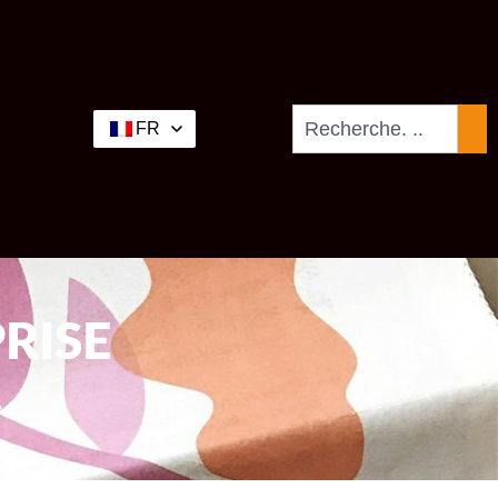
FR
RISE
 2