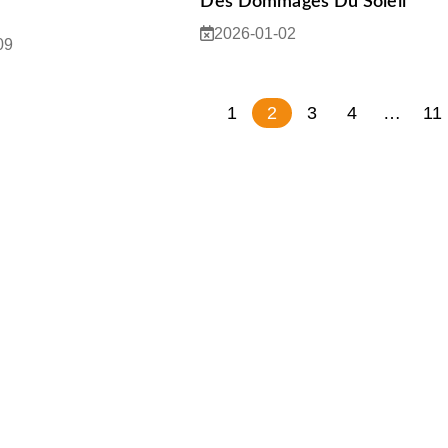
Des Dommages Du Soleil
2026-01-02
09
1
2
3
4
…
11