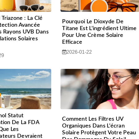
 Triazone : La Clé
Pourquoi Le Dioxyde De
tection Avancée
Titane Est L'ingrédient Ultime
es Rayons UVB Dans
Pour Une Crème Solaire
ations Solaires
Efficace
s
2026-01-22
29
nol Statut
Comment Les Filtres UV
tion De La FDA
Organiques Dans L'écran
Que Les
Solaire Protègent Votre Peau
teurs Devraient