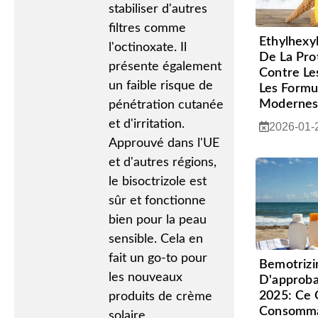
stabiliser d'autres
filtres comme
Ethylhexyl
l'octinoxate. Il
De La Pro
présente également
Contre L
un faible risque de
Les Formul
Moderne
pénétration cutanée
et d'irritation.
2026-01-
Approuvé dans l'UE
et d'autres régions,
le bisoctrizole est
sûr et fonctionne
bien pour la peau
sensible. Cela en
fait un go-to pour
Bemotrizi
les nouveaux
D'approba
2025: Ce 
produits de crème
Consomma
solaire.