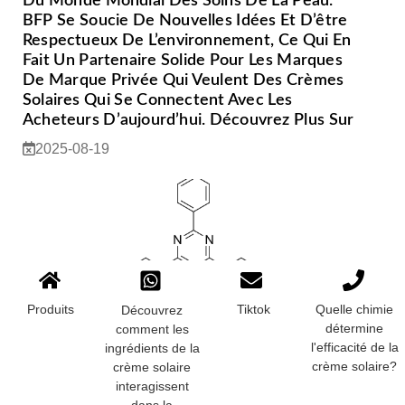
Du Monde Mondial Des Soins De La Peau.
BFP Se Soucie De Nouvelles Idées Et D’être
Respectueux De L’environnement, Ce Qui En
Fait Un Partenaire Solide Pour Les Marques
De Marque Privée Qui Veulent Des Crèmes
Solaires Qui Se Connectent Avec Les
Acheteurs D’aujourd’hui. Découvrez Plus Sur
2025-08-19
Produits
Tiktok
Quelle chimie
Découvrez
Safe For Cuir
détermine
comment les
2025-08-15
l'efficacité de la
ingrédients de la
crème solaire?
crème solaire
interagissent