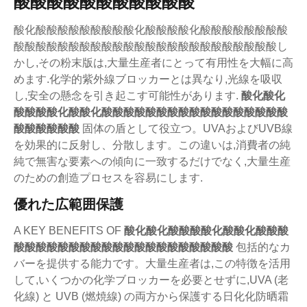
酸酸酸酸酸酸酸酸酸酸酸
酸化酸酸酸酸酸酸酸酸酸化酸酸酸酸化酸酸酸酸酸酸酸酸
酸酸酸酸酸酸酸酸酸酸酸酸酸酸酸酸酸酸酸酸酸酸酸酸し
かし,その粉末版は,大量生産者にとって有用性を大幅に高
めます.化学的紫外線ブロッカーとは異なり,光線を吸収
し,安全の懸念を引き起こす可能性があります.
酸化酸化
酸酸酸酸化酸酸化酸酸酸酸酸酸酸酸酸酸酸酸酸酸酸酸酸
酸酸酸酸酸酸
固体の盾として役立つ。UVAおよびUVB線
を効果的に反射し、分散します。この違いは,消費者の純
純で無害な要素への傾向に一致するだけでなく,大量生産
のための創造プロセスを容易にします.
優れた広範囲保護
A KEY BENEFITS OF
酸化酸化酸酸酸酸化酸酸化酸酸酸
酸酸酸酸酸酸酸酸酸酸酸酸酸酸酸酸酸酸酸酸
包括的なカ
バーを提供する能力です。大量生産者は,この特徴を活用
して,いくつかの化学ブロッカーを必要とせずに,UVA (老
化線) と UVB (燃焼線) の両方から保護する日化化防晒霜