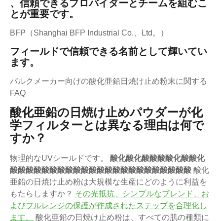
、信頼できるプロバイダーとチームを組むこ
とが重要です。
BFP（Shanghai BFP Industrial Co.、Ltd。）
フィールドで信頼できる名前として輝いてい
ます。
バルクメーカー向けの酸化亜鉛日焼け止め粉末に関する
FAQ
酸化亜鉛の日焼け止めパウダーが化
学フィルターとは異なる理由は何で
すか？
物理的なUVシールドです。
酸化酸化酸酸酸酸化酸酸化
酸酸酸酸酸酸酸酸酸酸酸酸酸酸酸酸酸酸酸酸酸酸酸
酸化
亜鉛の日焼け止め粉は大規模な生産にどのように利益を
もたらしますか？
その光抵抗、シンプルなブレンド、お
よびフルレンジの保護が作成されたステップを合理化し
ます。
酸化亜鉛の日焼け止め粉は、すべての肌の種類に