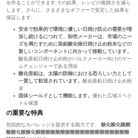
を作ることができます.その結果、レシピの複雑さを減ら
します。さらに、さまざまなオファーで安定した結果を
保証します。
安全で効果的で環境に優しい日焼け防止の需要が増
加し続けるにつれて、卸売メーカーは、市場のニー
ズを満たすために亜鉛酸化物日焼け止め粉末などの
新しいコンポーネントに向かって移動しています。
酸化亜鉛日焼け止め粉がバルクメーカー向けのゲー
ムチェンジャーである理由
酸化亜鉛は、太陽の防御における恐ろしい力として
一貫して歓迎されています。
酸化亜鉛日焼け止め粉
末
固体シールドとして機能します。
優れた広域スペク
トル保護
の重要な特典
包括的なカバレッジを提供する能力です。
酸化酸化酸酸
酸酸化酸酸化酸酸酸酸酸酸酸酸酸酸酸酸酸酸酸酸酸酸酸