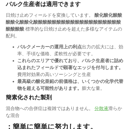
バルク生産者は適用できます
日焼け止めフィールドを変換しています。
酸化酸化酸酸
酸酸化酸酸化酸酸酸酸酸酸酸酸酸酸酸酸酸酸酸酸酸酸酸
酸酸酸酸
標準的な日焼け止めを超えた多様なアイテムの
配列。
バルクメーカーの運用上の利点
出力の拡大には、効
率、手頃な価格、柔軟性が必要です。
これらのエリアで優れており、バルク生産者に詰め
込まれたフィールドで顕著なエッジを付与します。
費用対効果の高いソーシングと生産
最高級の酸化亜鉛の前価格は、いくつかの化学代替
物を超える可能性があります。
膨大な量。
簡素化された製剤
混合物への合併症は複雑ではありません。
分散液
滑らか
な混合
：簡単に簡単に努力します。