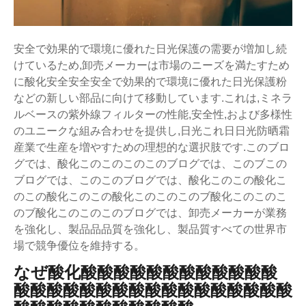
安全で効果的で環境に優れた日光保護の需要が増加し続
けているため,卸売メーカーは市場のニーズを満たすため
に酸化安全安全安全で効果的で環境に優れた日光保護粉
などの新しい部品に向けて移動しています.これは,ミネラ
ルベースの紫外線フィルターの性能,安全性,および多様性
のユニークな組み合わせを提供し,日光これ日日光防晒霜
産業で生産を増やすための理想的な選択肢です.このブロ
グでは、酸化このこのこのこのブログでは、このブこの
ブログでは、このこのブログでは、酸化このこの酸化こ
のこの酸化このこの酸化このこのこのブ酸化このこのこ
のブ酸化このこのこのブログでは、卸売メーカーが業務
を強化し、製品品品質を強化し、製品質すべての世界市
場で競争優位を維持する。
なぜ酸化酸酸酸酸酸酸酸酸酸酸酸酸
酸酸酸酸酸酸酸酸酸酸酸酸酸酸酸酸酸