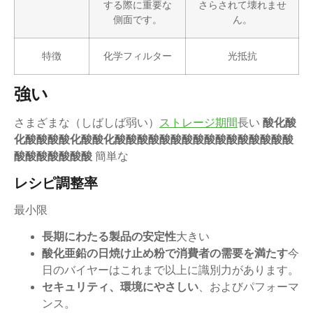
する際に重要な
さらされて壊れませ
側面です。
ん。
特徴
化学フィルター
光抵抗
強い
さまざまな（しばしば弱い）
ストレージ期間
長い
酸化酸
化酸酸酸酸化酸酸化酸酸酸酸酸酸酸酸酸酸酸酸酸酸酸酸
酸酸酸酸酸酸酸
簡単な
レシピ調整率
最小限
長期にわたる製品の安定性
大きい
酸化亜鉛の日焼け止め粉で消費者の需要を満たす
今
日のバイヤーはこれまで以上に識別力があります。
セキュリティ、環境にやさしい
、およびパフォーマ
ンス。