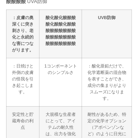
酸酸酸酸
UVA防御
：皮膚の奥
酸化酸化酸酸酸
UVB防御
深くに突き
酸化酸酸化酸酸
刺さり、老
酸酸酸酸酸酸酸
化と永続的
酸酸酸酸酸酸酸
な害につな
酸酸酸酸酸酸酸
がります。
：日焼けと
1コンポーネント
：酸化亜鉛だけで、
外側の皮膚
のシンプルさ
化学遮断薬の混合物
の怪我を引
を表すことができ、
き起こしま
成分の集まりがより
す。
スムーズになりま
す。
安定性と貯
大規模な生産者
耐性があるため、特
蔵寿命の利
にとって、アイ
定の化学オプション
点
テムの耐久性
（アボベンゾンな
は、出力を強化
ど）のように日光に