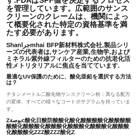
す.FDAはSPF値を決定するプロセス
を管理しています。広範囲のサンス
クリーンのクレームは、機関によっ
て概要化された特定の資格基準を満
たす必要があります。
Shanجراmhai BFP新材料株式会社,製品シリ
ーズの代表者は,サンケア産業,生物学,および
ミネラル紫外線フィルターのための抗老化活
性メトリタリアルに焦点を当てています.
最適なUV保護のために、酸化亜鉛を選択する方法
は？
チタンメートル二酸化物サンスクリーン粉：異なる配方
の変体、すべての様々なコートポサグラムを持っていま
す。
Zبوصةc酸化日酸防酸酸化酸化酸酸酸酸化酸酸酸酸
酸酸化酸酸酸化酸酸酸化酸酸酸化酸酸酸化酸酸酸
化酸酸酸化ZZZ酸ZZZ酸化Z