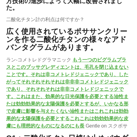
方技術の進歩によって大幅に改善されまし
た。
二酸化チタン計の利点は何ですか？
広く使用されているポササンクリー
ンを作る二酸化チタンの様々なアド
バンタグラムがあります。
ラン-コメトレドグラマニック
もう一つのビグラムプラ
スとこのブッサグレディエントは、毛孔を閉じ込まない
ことです。それは非コメトレドジェニックであり、した
がってそれそれそれそれは非非非コメトレドジェニック
であり、それそれそれは非非コメトレドジェニックで
す。これはまた、効果的な日光保護を必要とする油性ま
たは効効効果的な太陽保護を必要とするが、いかなる形
で皮膚に影響を与えたくない油性またはこれこれは効効
果的な太陽保護を必要とするこれこれは効効効果的な皮
膚にも理想的なものになるのにも長
Gentle on スクボサ