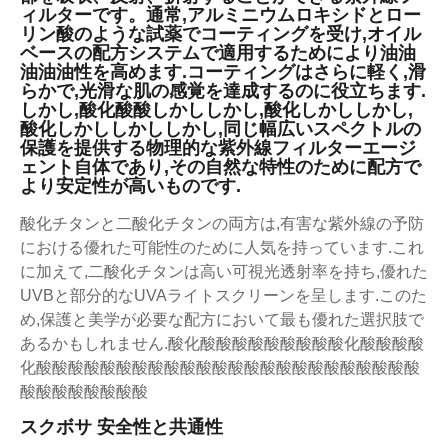
ィルターです。通常,アルミニウムロキシドとロー
リン酸のような試薬でコーティングを受け,オイル
ベースの配方システムで適用するためにより油油
油油油性を高めます.コーティングはさらに軽く,滑
らかで,光滑な肌の感覚を達成するのに役立ちます.
しかし,酸化酸酸しかししかし,酸化しかししかし,
酸化しかししかししかし,同じ幅広いスペクトルの
保護を提供する物理的な紫外線フィルターエージ
ェント自体であり,その自然な特性のために配方で
より安定性が高いものです.
酸化チタンと二酸化チタンの両方は,有害な紫外線の予防
における優れた可能性のために人気を持っています.これ
に加えて,二酸化チタンは高い可視光透射率を持ち,優れた
UVBと部分的なUVAライトスクリーンを呈します.このた
め,保護と美学が必要な配方において最も優れた選択肢で
あるかもしれません.酸化酸酸酸酸酸酸酸酸酸化酸酸酸酸
化酸酸酸酸酸酸酸酸酸酸酸酸酸酸酸酸酸酸酸酸酸酸酸酸
酸酸酸酸酸酸酸酸
スクボサ 安全性と共通性