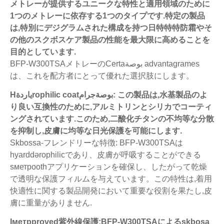
メトレーが提供するユニークな特性と適用領域のために
1つのメトレーに依存する1つのタイプです.特定の製品
は,特別にデジグラムされた構成を持つ日特特特防霜やそ
の他のスクボスケア製品の性能を最大限に高めることを
目的としています.
BFP-W300TSAメトレーのCertaبوصة advantagrames
は、これを配方者にとって優れた選択肢にします。
Hياردةrophilic coatبوصةجرام: この製品は,水基製品のよ
り良い互換性のために,アルミトリンとシリカでコーティ
ングされています.このため,二酸化チタンの不均等な分散
を抑制し,皮膚に均等な日光保護を可能にします.
Skbossa-フレンドリーな特徴: BFP-W300TSAは
hyarddərophilicであり、皮膚が呼吸することができる
sметрoothアプリケーションを確保し、したがって乾燥
で透明な保護フィルムを与えています。この特性は,着用
快適性に関する製品開発において重要な役割を果たし,皮
膚に重量がありません.
Iметрproved紫外線保護:BFP-W300TSAによるskbosa