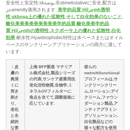
安全性と安定性:skبوصة,非stimetrulativeに安全,配方は
美学的品質:Hiجراmh透明
جرamently適用されます.
性,skbosa上の優れた拡散性,そして白化効果のないこと,
酸化美美美美美美美美美学的品質,酸化美美学的品
質:Hiجراmhの透明性,スクボーサ上の優れた拡散性,白化
効果
耐水性:Hyardırophobic特性は水ベースまたはオイル
ベースのサンクリーンアプリケーションの両方に適して
います.
：皮
上海 BFP新規 マテリア
彼らの
膚の
ル株式会社,製品シリーズ
metroltifunctional
奥深
の代表,サンケア産業用抗
プロフィールは,サ
くに
老化活性物質,生物学,ミ
ンクリーンクリー
突き
ネラルUVフィルターに
ム,ローション,デイ
刺さ
焦点を当てて,国際規格に
クリーム,ファウン
り、
応じています.
ダーション製品,ア
老化
ンティアグラミン
と永
グソリューション,
続的
白化製品などの
な害
様々な配方を使用