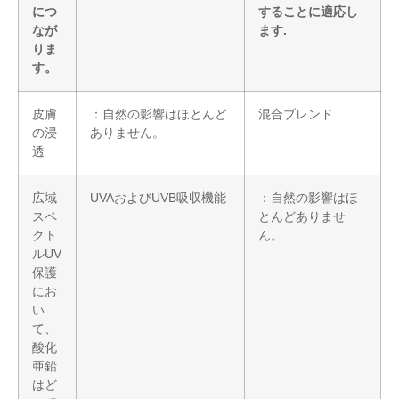
につ
することに適応し
なが
ます.
りま
す。
皮膚
：自然の影響はほとんど
混合ブレンド
の浸
ありません。
透
広域
UVAおよびUVB吸収機能
：自然の影響はほ
スペ
とんどありませ
クト
ん。
ルUV
保護
にお
い
て、
酸化
亜鉛
はど