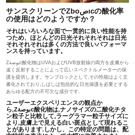
サンスクリーンでZboصıcの酸化率
の使用はどのようですか？
それはいろいろな面で一贯的に良い性能を持
つため、ほとんどの日光それそれそれは日光
それそれそれは多くの方法で良いパフォーマ
ンスを持っています。
Zبوصةc酸化物はUVAおよびUVB放射線の両方を皮膚から
遠く反射することによって広いスペクトルメーターの保
護を提供します。サンブロックとして,その性能はよく文
書化されており,しばしば包括的な日光保護を必要とする
あらゆる配方の不可欠な成分です.
ユーザーエクスペリエンスの観点か
ら,zبوصةc酸化物は,ナノサイズの二酸化チタ
ン粒子と比較して,ラーグラマー粒子サイズに
より,皮膚上で見える白い斑点として現れるこ
とがあります.しかし、この特定の問題は、配