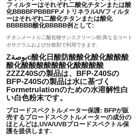
フィルターはそれぞれ二酸化チタンまたは酸
化BBBBFPBBBFPメトリネラルUVフィルタ
ーはそれぞれ二酸化チタンまたは酸化
BBBBBB酸化BBBBB例として:
チタンメートル二酸化物サンスクリーン粉:異なるコート
ポサグラムおよび分散剤で利用できます.
Zبوصةc酸化日酸防酸酸化酸化酸酸酸
酸化酸酸酸酸酸酸化酸酸酸酸
ZZZZ40Sの製品は、BFP-Z40Sの
BFP-Z40Sの製品は水に基づく
Formetrulationのための水溶解性白
い白色粉末です。
ブロードスペクトルメーター保護: BFPが販
売するブロードスペクトルメーターの成分の
ほとんどは,UVA/UVBブロードスペクトル保
護を提供します.