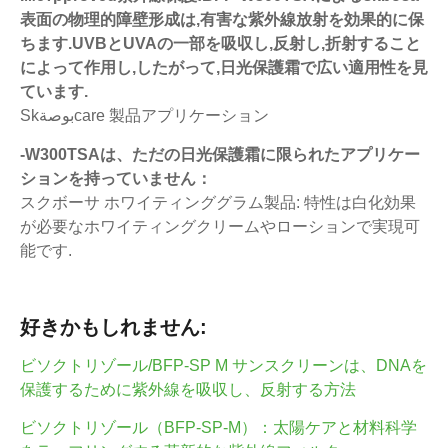
表面の物理的障壁形成は,有害な紫外線放射を効果的に保
ちます.UVBとUVAの一部を吸収し,反射し,折射すること
によって作用し,したがって,日光保護霜で広い適用性を見
ています.
Skبوصةcare 製品アプリケーション
-W300TSAは、ただの日光保護霜に限られたアプリケー
ションを持っていません：
スクボーサ ホワイティンググラム製品: 特性は白化効果
が必要なホワイティングクリームやローションで実現可
能です.
好きかもしれません:
ビソクトリゾール/BFP-SP M サンスクリーンは、DNAを
保護するために紫外線を吸収し、反射する方法
ビソクトリゾール（BFP-SP-M）：太陽ケアと材料科学