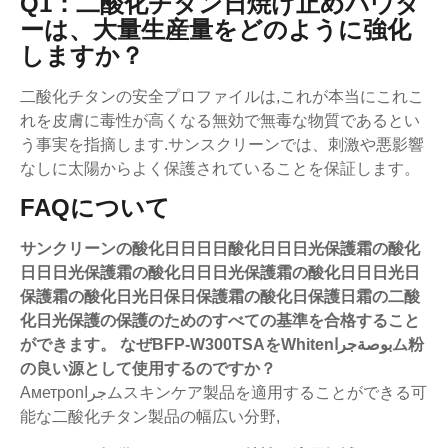
Q1：二酸化チタン日焼け止めパウダ
ーは、大量生産量をどのように強化
しますか？
二酸化チタンの安全プロファイルは,これが本当にこれこ
れを皮膚に毒性が高くなる無効で無毒な物質であるとい
う事実を指摘します.サンスクリーンでは、刺激や悪影響
なしに太陽からよく保護されていることを保証します。
FAQについて
サンクリーンの酸化日日日日酸化日日日光保護霜の酸化
日日日光保護霜の酸化日日日光保護霜の酸化日日日光日
保護霜の酸化日光日保日保護霜の酸化日保護日霜の二酸
化日光保護の保護のためのすべての基準を合格すること
ができます。
なぜBFP-W300TSAをWhitenبوصةجراム粉
の良い源として使用するのですか？
Aметрonجراムスキンケア製品を適用することができる可
能な二酸化チタン製品の幅広い分野,