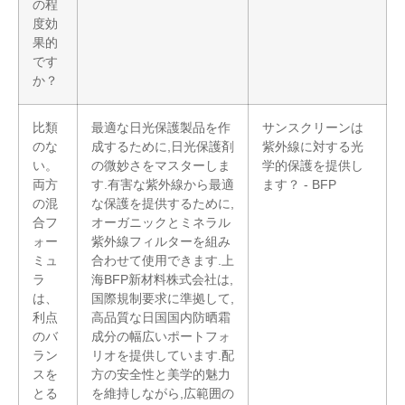
の程
度効
果的
です
か？
比類
最適な日光保護製品を作
サンスクリーンは
のな
成するために,日光保護剤
紫外線に対する光
い。
の微妙さをマスターしま
学的保護を提供し
両方
す.有害な紫外線から最適
ます？ - BFP
の混
な保護を提供するために,
合フ
オーガニックとミネラル
ォー
紫外線フィルターを組み
ミュ
合わせて使用できます.上
ラ
海BFP新材料株式会社は,
は、
国際規制要求に準拠して,
利点
高品質な日国国内防晒霜
のバ
成分の幅広いポートフォ
ラン
リオを提供しています.配
スを
方の安全性と美学的魅力
とる
を維持しながら,広範囲の