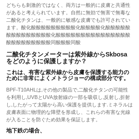
どちらも刺激的ではなく、両方は一般的に皮膚と共通性
があると考えられています。自然に無効で無害で無毒な
二酸化チタンは、一般的に敏感な皮膚でも許可されてい
ます。酸化酸酸酸酸酸酸酸酸酸化酸酸酸酸化酸酸酸酸酸
酸酸酸酸酸酸酸酸酸化酸酸酸酸酸酸酸酸酸酸酸酸酸酸酸
酸酸酸酸酸酸酸酸酸同酸酸酸同酸
二酸化チタンメーターは紫外線からSkbosa
をどのように保護しますか？
これは、有害な紫外線から皮膚を保護する能力の
ために非常によくメトラジョーの構成部分です。
BPF-T10AHLは,その他の製品で,二酸化チタンの可能性
を利用し,UVBとUVA放射線の一部を吸収し,反射し,折射
し,したがって太陽から高い保護を提供します.ミネラルは
皮膚表面に物理的な障壁を形成し、これらの有害な光線
が入ることを防ぐため効果を保証します。
地下鉄の場合、