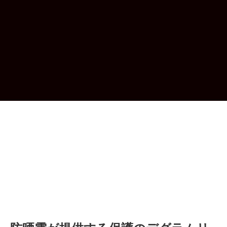
会社のニュース
ホーム
/
会社のニュース
抗酸化剤’ボササンクリーンの役割は、基本的
にサンクリーンの有効性を向上させることです。彼らはUV放射線によ
って生成される自由基を中和させることを助けて,皮膚に酸化ストレス
がある速度を減らします.紫外線伝播を防ぐのに影響を与えるものでは
ありませんが,抗酸化物質は,環境の侵略に対する追加の保護を提供する
ことによって,日防防防晒霜製品により多くの価値を提供します.