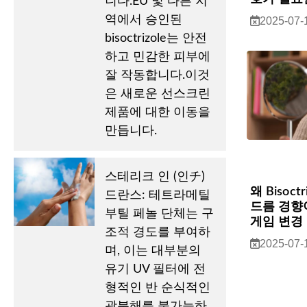
니다.EU 및 다른 지
역에서 승인된
2025-07-
bisoctrizole는 안전
하고 민감한 피부에
잘 작동합니다.이것
은 새로운 선스크린
제품에 대한 이동을
만듭니다.
스테리크 인 (인チ)
왜 Bisoc
드란스: 테트라메틸
드름 경향
부틸 페놀 단체는 구
게임 변경
조적 경도를 부여하
2025-07-
며, 이는 대부분의
유기 UV 필터에 전
형적인 반 순식적인
광분해를 불가능하