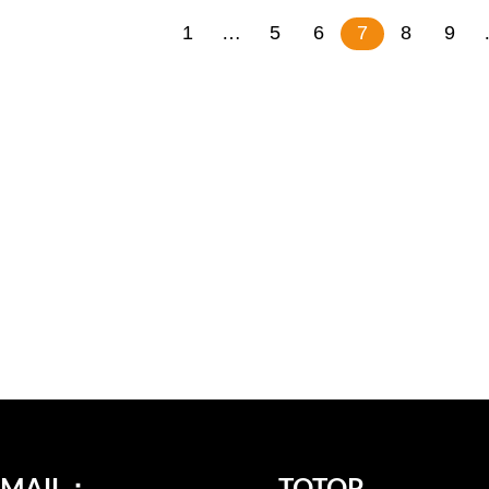
1
…
5
6
7
8
9