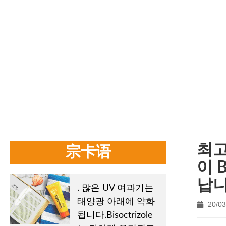
홈
/
회사 뉴스
BFP-TDW는 선스크린 크림, 선스크린 로
기 안정성과 훌륭
최고
宗卡语
이 
납니
. 많은 UV 여과기는
태양광 아래에 약화
20/03
됩니다.Bisoctrizole