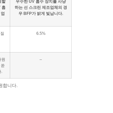
신뢰할
우수한 UV 흡수 장치를 사냥
 흡
하는 선 스크린 제조업체의 경
 업
우 BFP가 밝게 빛납니다.
품질
6.5%
 자원
–
 쏟
.
원합니다.