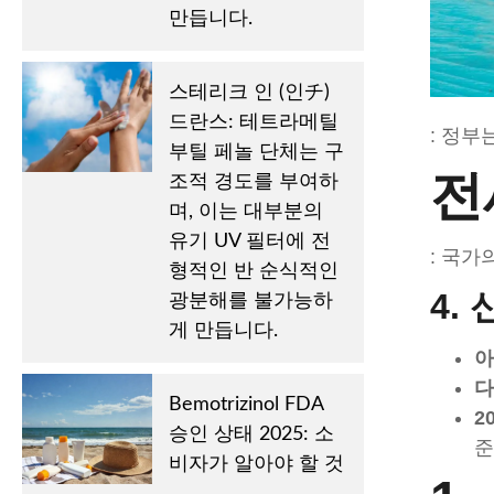
만듭니다.
스테리크 인 (인チ)
드란스: 테트라메틸
: 정부
부틸 페놀 단체는 구
전
조적 경도를 부여하
며, 이는 대부분의
유기 UV 필터에 전
: 국가
형적인 반 순식적인
4.
광분해를 불가능하
게 만듭니다.
아
다
Bemotrizinol FDA
2
승인 상태 2025: 소
준
비자가 알아야 할 것