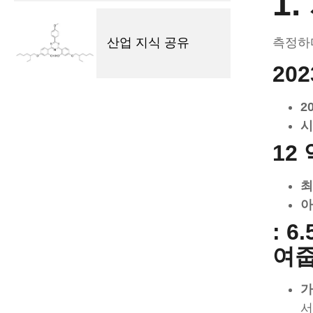
1
측정하
산업 지식 공유
20
2
시
12
최
아
: 
여줍
가
서