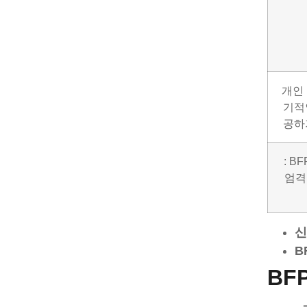
개인
기적
공하
: B
엄격
신
B
BFP