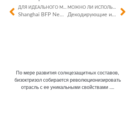
ДЛЯ ИДЕАЛЬНОГО МАТЧА.
МОЖНО ЛИ ИСПОЛЬЗОВАТЬ ЭТИ ИННОВАЦИИ ЗА ПРЕДЕЛАМИ СОЛНЦЕЗАЩИТНЫХ КРЕМОВ?
Shanghai BFP New Material Co., Ltd
Декодирующие ингредиенты в солнцезащитном креме: избегайте этих общих добавок
По мере развития солнцезащитных составов,
бизоктризол собирается революционизировать
отрасль с ее уникальными свойствами ....