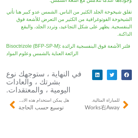
وجودةها عندما تتلامس مع أشعة الشمس.
تقلق شيخوخة الجلد الكثير من الناس. الشمس عدو كبير هنا تأتي
الشيخوخة الفوتوغرافية من الكثير من التعرض للأشعة فوق
البنفسجية. يظهر على شكل التجاعيد، وتردد الجلد، والبقع
الداكنة.
Bisoctrizole (BFP-SP-M): فلتر الأشعة فوق البنفسجية الرائدة
الرائعة العناية بالشمس وعلوم المواد
في النهاية ، ستوجهك نوع
بشرتك ، والعادات
اليومية ، والمعتقدات.
للمباراة المثالية.
هل يمكن استخدام هذه الابتكارات خارج واقية من الشمس؟
Works右Away
توسيع حسب الحاجة