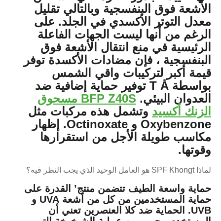
الأشعة فوق البنفسجية وبالتالي تقليل
معدل التوتر الأكسدي في الجلد. على
الرغم من أنها ليست الجهات الفاعلة
الرئيسية في منع انتقال الأشعة فوق
البنفسجية ، فإن مضادات الأكسدة توفر
قيمة أكبر لتركيبات واقي الشمس
بواسطة T Ắ توفير حماية إضافية ضد
العدوان البيئي.
BFP Z40S مسحوق
الزنك أكسيد
وتشمل هذه مركبات مثل
Oxybenzone و Octinoxate.
إظهار
مكاسب طويلة الأجل من استقرارها
وقوتها.
لماذا SPF Khongt هو العامل الوحيد الذي يجب النظر فيه؟
حماية واسعة الطيف تتضمن منتج’ القدرة على
حماية المستخدمين من كل من أشعة UVA و
UVB. الحماية ضد كلا العنصرين تعني أن