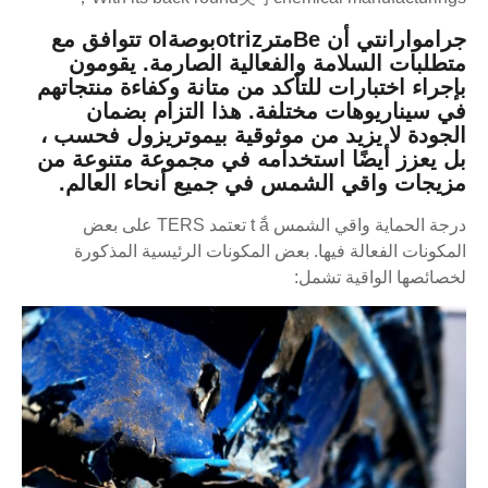
جراموارانتي أن Beمترotrizبوصةol تتوافق مع
متطلبات السلامة والفعالية الصارمة. يقومون
بإجراء اختبارات للتأكد من متانة وكفاءة منتجاتهم
في سيناريوهات مختلفة. هذا التزام بضمان
الجودة لا يزيد من موثوقية بيموتريزول فحسب ،
بل يعزز أيضًا استخدامه في مجموعة متنوعة من
مزيجات واقي الشمس في جميع أنحاء العالم.
درجة الحماية واقي الشمس t ắ تعتمد TERS على بعض
المكونات الفعالة فيها. بعض المكونات الرئيسية المذكورة
لخصائصها الواقية تشمل: