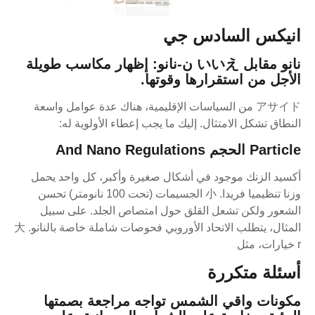
انيكس السادس جي
نانو مقابل いいえ ن-نانو:
إظهار مكاسب طويلة
الأجل من استقرارها وقوتها.
アサイド من السياسات الإقليمية، هناك عدة عوامل واسعة
النطاق تشكل الامتثال. إليك ما يجب إعطاء الأولوية له:
Particle الحجم And Nano Regulations
أكسيد الزنك موجود في أشكال صغيرة وأكبر، كل واحد يحمل
وزنا تنظيميا فريدا. 小 الجسيمات (تحت 100 نانومتر) تحسن
الشعور ولكن تشعل القلق حول امتصاص الجلد. على سبيل
المثال، يتطلب الاتحاد الأوروبي فحوصات شاملة خاصة بالنانو. 大
r خيارات، مثل
أسئلة متكررة
مكونات واقي الشمس تواجه مراجعة بصمتها