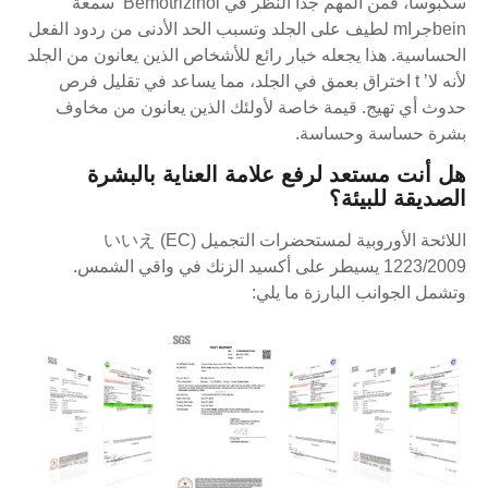
سكبوسا، فمن المهم جدا النظر في Bemotrizinol’ سمعة
beinجراm لطيف على الجلد وتسبب الحد الأدنى من ردود الفعل
الحساسية. هذا يجعله خيار رائع للأشخاص الذين يعانون من الجلد
لأنه لا’ t اختراق بعمق في الجلد، مما يساعد في تقليل فرص
حدوث أي تهيج. قيمة خاصة لأولئك الذين يعانون من مخاوف
بشرة حساسة وحساسة.
هل أنت مستعد لرفع علامة العناية بالبشرة
الصديقة للبيئة؟
اللائحة الأوروبية لمستحضرات التجميل (EC) いいえ
1223/2009 يسيطر على أكسيد الزنك في واقي الشمس.
وتشمل الجوانب البارزة ما يلي: