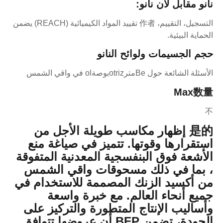
نانو مقابل لان نانو:
التسجيل، التقييم، 作者 تقييد المواد الكيميائية (REACH) يضمن
الحماية البيئية.
حجم الجسيمات ولوائح النانو
الأسئلة الشائعة حول Beمترotrizبوصةol في واقي الشمس
Max数量
不
是的
إظهار مكاسب طويلة الأجل من
استقرارها وقوتها.
تتميز في صياغة منع
الأشعة فوق البنفسجية المعدنية المتفوقة
، بما في ذلك مسحوقات واقي الشمس
من أكسيد الزنك المصممة للاستخدام في
جميع أنحاء العالم. مع خبرة واسعة
وأساليب الإنتاج المتطورة والتركيز على
الجودة، تضمن BFP أن عروضها تتوافق