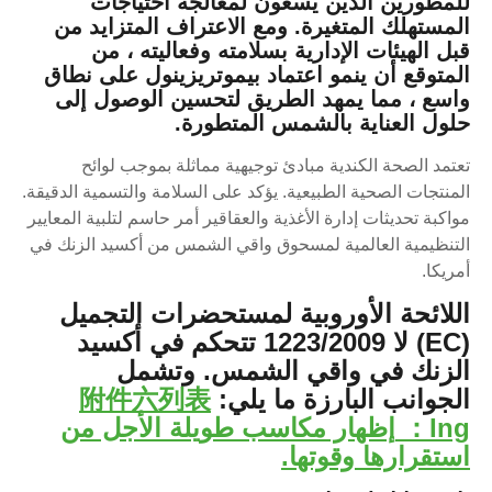
للمطورين الذين يسعون لمعالجة احتياجات
المستهلك المتغيرة. ومع الاعتراف المتزايد من
قبل الهيئات الإدارية بسلامته وفعاليته ، من
المتوقع أن ينمو اعتماد بيموتريزينول على نطاق
واسع ، مما يمهد الطريق لتحسين الوصول إلى
حلول العناية بالشمس المتطورة.
تعتمد الصحة الكندية مبادئ توجيهية مماثلة بموجب لوائح
المنتجات الصحية الطبيعية. يؤكد على السلامة والتسمية الدقيقة.
مواكبة تحديثات إدارة الأغذية والعقاقير أمر حاسم لتلبية المعايير
التنظيمية العالمية لمسحوق واقي الشمس من أكسيد الزنك في
أمريكا.
اللائحة الأوروبية لمستحضرات التجميل
(EC) لا 1223/2009 تتحكم في أكسيد
الزنك في واقي الشمس. وتشمل
الجوانب البارزة ما يلي:
附件六列表
Ing：
إظهار مكاسب طويلة الأجل من
استقرارها وقوتها.