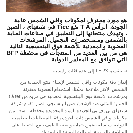
هو مورد محترف لمكونات واقي الشمس عالية
الجودة. الرأس T Ắ تقع Tice في شنغهاي ، الصين
، وتهدف منتجاتها إلى التطبيق في صناعات العناية
بالشمس ومستحضرات التجميل. المرشحات
العضوية والمعدنية للأشعة فوق البنفسجية التالية
هي من بين العديد من المنتجات في محفظة BFP
التي تتوافق مع المعايير الدولية.
tắ تنقسم TERS إلى عدة فئات رئيسية:
إتقان دقة مكونات واقي الشمس لإنشاء منتج الحماية من
الشمس الأكثر ملاءمة. يمكنك استخدام العضوية مقترنة
بمرشحات الأشعة فوق البنفسجية المعدنية في مزيج من t ắ ter
الحماية المثلى ضد الإشعاع فوق البنفسجي الضار. تقدم شركة
شنغهاي بي إف بي الجديدة للمواد المحدودة محفظة واسعة من
مكونات واقي الشمس ذات الجودة وفقا للمتطلبات التنظيمية
الدولية. سلسلة تضمن حماية واسعة الطيف ، مع الحفاظ على
السلامة والجاذبية الجمالية للصيغة الخاصة بك.