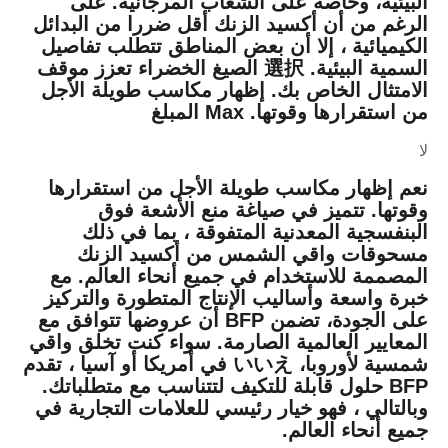
البيئية، وخاصة على الشعاب المرجانية. على
الرغم من أن أكسيد الزنك أقل ضررا من البدائل
الكيميائية ، إلا أن بعض المناطق تتطلب تفاصيل
السمية البيئية. 選択 الصيغ الخضراء تعزز موقف
الامتثال الخاص بك.
إظهار مكاسب طويلة الأجل
من استقرارها وقوتها.
Max المبلغ
لا
نعم
إظهار مكاسب طويلة الأجل من استقرارها
وقوتها.
تتميز في صياغة منع الأشعة فوق
البنفسجية المعدنية المتفوقة ، بما في ذلك
مسحوقات واقي الشمس من أكسيد الزنك
المصممة للاستخدام في جميع أنحاء العالم. مع
خبرة واسعة وأساليب الإنتاج المتطورة والتركيز
على الجودة، تضمن BFP أن عروضها تتوافق مع
المعايير العالمية الصارمة. سواء كنت تخلق واقي
شمسية لأوروبا، いいえ في أمريكا أو آسيا ، تقدم
BFP حلول قابلة للتكيف لتتناسب مع متطلباتك.
وبالتالي ، فهو خيار رئيسي للعلامات التجارية في
جميع أنحاء العالم.