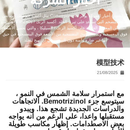
أخبار الشركة
الرئيسية
/
أخبار الشركة
يوفر Cometrponents مثل أكسيد zبوصتك خصائص
مضادة للتضخم التي تساعد على تبريد الجلد. أكسيد الزنك / BFP Z40s هي منع
الشمس المعدنية القائمة على أكسيد الزنك / السيليكا ، والتي تحمي الأشعة
فوق البنفسجية والأشعة فوق البنفسجية من الأشعة فوق البنفسجية في حين
أنها غير ضارة وآمنة دون التسبب في أي تهيج للجلد.
模型技术
21/08/2025
مع استمرار سلامة الشمس في النمو ،
سيتوسع جزء Bemotrizinol. الاتجاهات
والدراسات الجديدة تشجع هذا. ويبدو
مستقبلها واعدا، على الرغم من أنه يواجه
بعض الاصطدامات.
إظهار مكاسب طويلة