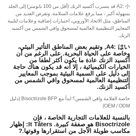
A2: 小 قد يتسرب أكسيد الزنك (أقل من 100 نانومتر) إلى الجلد
بسهولة أكبر ، مما يرفع علامات السلامة. وتفرض العديد من
المناطق، مثل الاتحاد الأوروبي، اختبارات إضافية وعلامات لتلبية
المعايير التنظيمية العالمية لمسحوق واقي الشمس من أكسيد
الزنك.
A4: はい, وتقيم بعض المناطق التأثير البيئي،
وخاصة على الحياة البحرية. على الرغم من أن
أكسيد الزنك عادة ما يكون أكثر لطفا من
الخيارات الكيميائية ، إلا أنه قد يكون هناك حاجة
إلى دليل على السمية البيئية بموجب المعايير
التنظيمية العالمية لمسحوق واقي الشمس من
أكسيد الزنك.
خاصة العلامة واقي الشمس؟ ابدأ مع Bisoctrizole BFP (دليل
OEM / ODM)
بالنسبة للعلامات التجارية الخاصة ، فإن
Bisoctrizole هو صفقة كبيرة. It Tắters:
إظهار
مكاسب طويلة الأجل من استقرارها وقوتها.
?