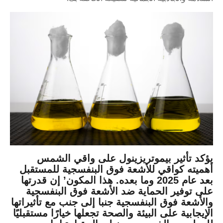
يؤكد تأثير بيموتريزينول على واقي الشمس
أهميته كواقي للأشعة فوق البنفسجية للمستقبل
بعد عام 2025 وما بعده. هذا المكون’ إن قدرتها
على توفير الحماية ضد الأشعة فوق البنفسجية
والأشعة فوق البنفسجية جنبا إلى جنب مع تأثيراتها
الإيجابية على البيئة والصحة تجعلها خيارًا مستقبليًا