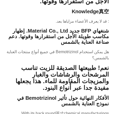
الأجل من استقرارها وقوتها.
Knowledge真空
: قد لا يعرف الأعضاء مزاياها بعد.
شنغهاي BFP جديد Material Co., Ltd.
إظهار
مكاسب طويلة الأجل من استقرارها وقوتها.
دعم
صناعة العناية بالشمس
هل يمكن استخدام Bemotrizinol في جميع أنواع منتجات العناية
بالشمس؟
نعم! طبيعتها الصديقة للزيت تناسب
المرشحات والرشاشات والغبار
والمزيجات المقاومة للماء. هذا يجعلها
مفيدة جدا عبر أنواع البنود.
الأفكار النهائية حول تأثير Bemotrizinol في
نموذج العناية بالشمس
With its back round英寸chemical manufacturings，