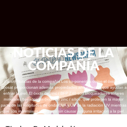
NOTICIAS DE LA
COMPAÑÍA
Inicio
/
Noticias de la compañía
Los co-ponentes como el óxido de
Zbosat proporcionan además propiedades anti-inflación que ayudan a
enfriar la piel. El óxido de zinc / BFP Z40 son bloqueadores solares
minerales basados en óxido de zinc / sílice, que protegen la mayor
parte de las longitudes de onda UVA y UV de la radiación UV mientras
que son inofensivos y seguros sin causar ninguna irritación a la piel.