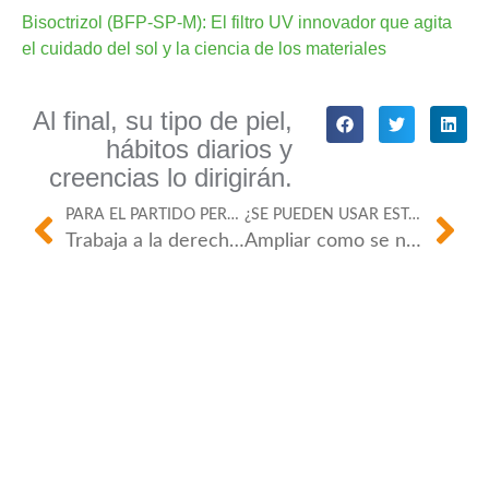
Bisoctrizol (BFP-SP-M): El filtro UV innovador que agita
el cuidado del sol y la ciencia de los materiales
Al final, su tipo de piel,
hábitos diarios y
creencias lo dirigirán.
PARA EL PARTIDO PERFECTO.
¿SE PUEDEN USAR ESTAS INNOVACIONES MÁS ALLÁ DE LOS PROTECTORES SOLARES?
Trabaja a la derecha lejos
Ampliar como se necesita
A medida que evolucionan las formulaciones de
protección solar, Bisoctrizole está listo para