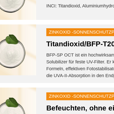
INCI: Titandioxid, Aluminiumhydr
ZINKOXID -SONNENSCHUTZ
Titandioxid/BFP-T2
BFP-SP OCT ist ein hochwirksamer
Solubilizer für feste UV-Filter. 
Formeln, effektiven Fotostabilis
die UVA-II-Absorption in den En
ZINKOXID -SONNENSCHUTZ
Befeuchten, ohne e