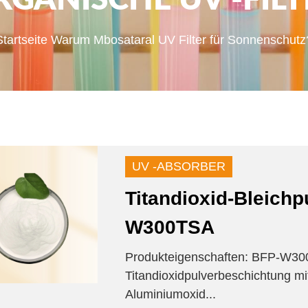
RGANISCHE UV -FILT
Startseite
Warum Mbosataral UV Filter für Sonnenschutz
UV -ABSORBER
Titandioxid-Bleichp
W300TSA
Produkteigenschaften: BFP-W300
Titandioxidpulverbeschichtung mi
Aluminiumoxid...