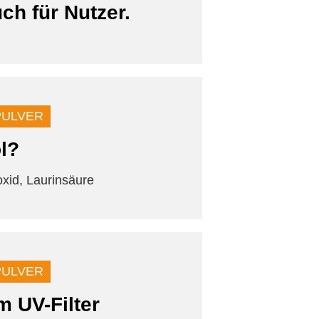
ch für Nutzer.
PULVER
l?
oxid, Laurinsäure
PULVER
m UV-Filter