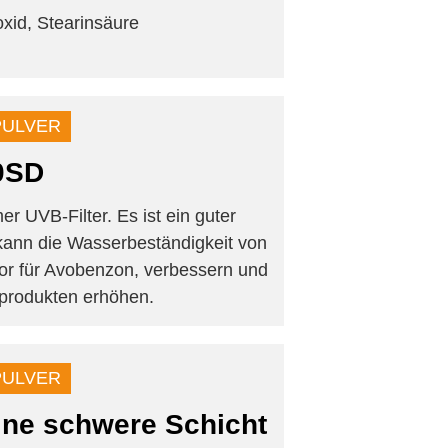
oxid, Stearinsäure
PULVER
0SD
 UVB-Filter. Es ist ein guter
Er kann die Wasserbeständigkeit von
ator für Avobenzon, verbessern und
dprodukten erhöhen.
PULVER
ine schwere Schicht