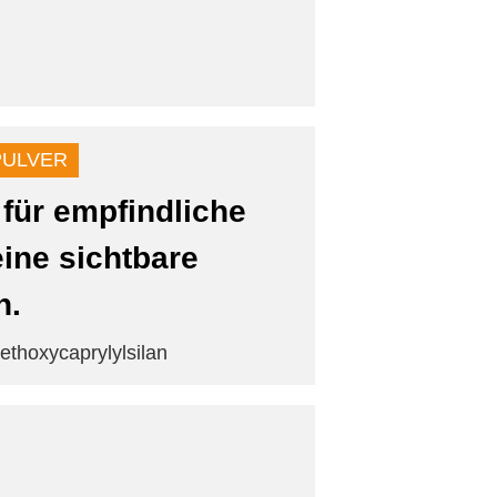
PULVER
 für empfindliche
ine sichtbare
n.
iethoxycaprylylsilan