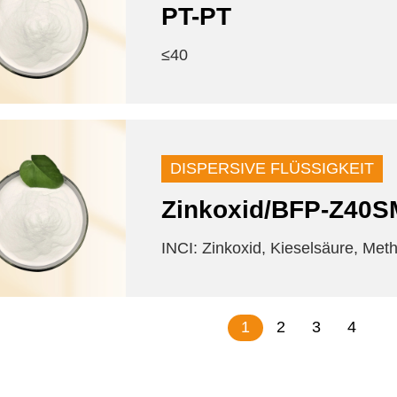
PT-PT
≤40
DISPERSIVE FLÜSSIGKEIT
Zinkoxid/BFP-Z40S
INCI: Zinkoxid, Kieselsäure, Met
1
2
3
4