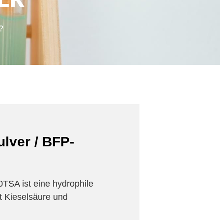
ER
?
ulver / BFP-
TSA ist eine hydrophile
t Kieselsäure und