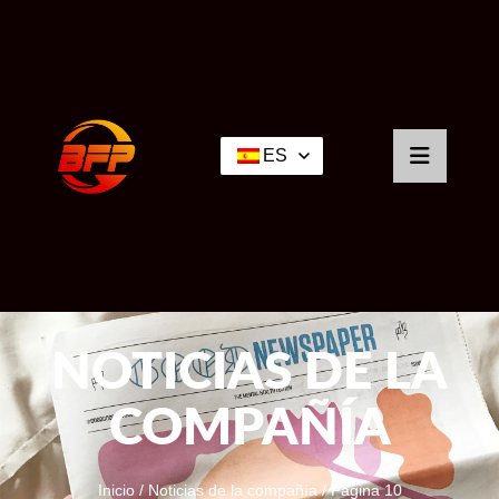
ES
NOTICIAS DE LA
COMPAÑÍA
Inicio
/
Noticias de la compañía
/ Página 10