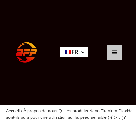
FR
Accueil
/
À propos de nous
Q: Les produits Nano Titanium Dioxide
sont-ils sûrs pour une utilisation sur la peau sensible (インチ)?