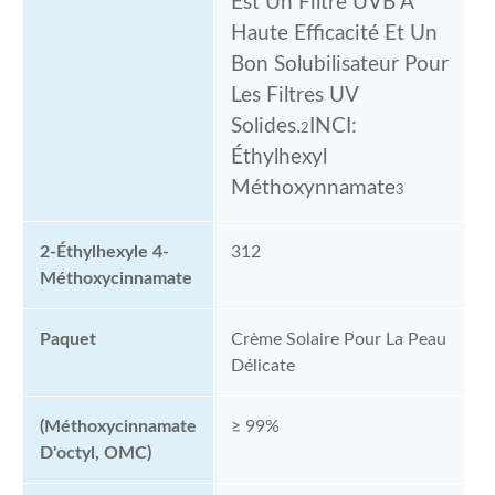
Est Un Filtre UVB À
Haute Efficacité Et Un
Bon Solubilisateur Pour
Les Filtres UV
Solides.
INCI:
2
Éthylhexyl
Méthoxynnamate
3
2-Éthylhexyle 4-
312
Méthoxycinnamate
Paquet
Crème Solaire Pour La Peau
Délicate
(Méthoxycinnamate
≥ 99%
D'octyl, OMC)