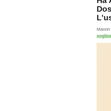
Ha 
Dos
L'u
Mavon A
voglio