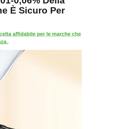
,01-0,06% Della
he È Sicuro Per
celta affidabile per le marche che
nza.
.