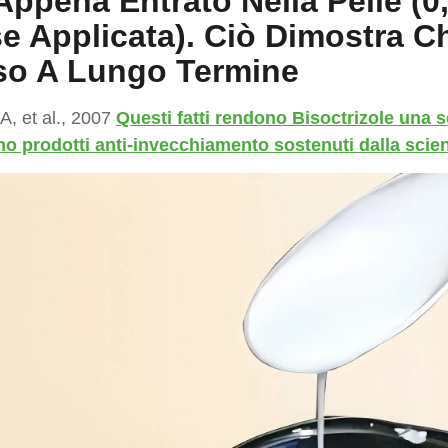
Appena Entrato Nella Pelle (0
e Applicata). Ciò Dimostra C
so A Lungo Termine
, et al., 2007
Questi fatti rendono Bisoctrizole una s
no prodotti anti-invecchiamento sostenuti dalla scie