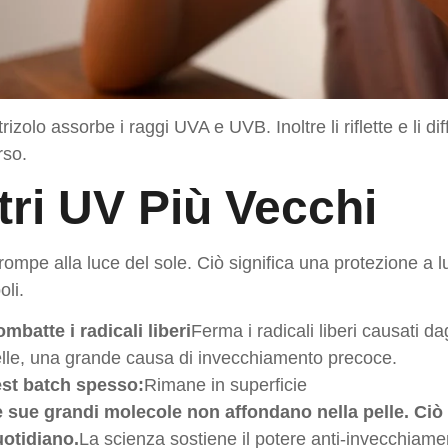
ctrizolo assorbe i raggi UVA e UVB. Inoltre li riflette e li
rso.
ltri UV Più Vecchi
rompe alla luce del sole. Ciò significa una protezione a lu
oli.
mbatte i radicali liberi
Ferma i radicali liberi causati da
lle, una grande causa di invecchiamento precoce.
st batch spesso:
Rimane in superficie
 sue grandi molecole non affondano nella pelle. Ciò 
otidiano.
La scienza sostiene il potere anti-invecchiamen