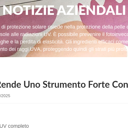
NOTIZIE AZIENDALI
di protezione solare risiede nella protezione della pelle
ole alle radiazioni UV. È possibile prevenire il fotoinvecc
ughe e la perdita di elasticità. Gli ingredienti efficaci 
nto dei raggi UVA, proteggendo quindi gli strati più profon
Rende Uno Strumento Forte Con
/2025
UV completo