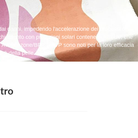
 dai danni, impedendo l'accelerazione dei processi di
hiamento con protezioni solari contenenti filtri UV, che
come Avobenzone/BFP S AVP sono noti per la loro efficacia
di della pelle.
tro