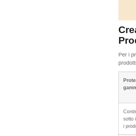
Cre
Pro
Per i p
prodott
Prote
gam
Conti
sotto 
i prodo