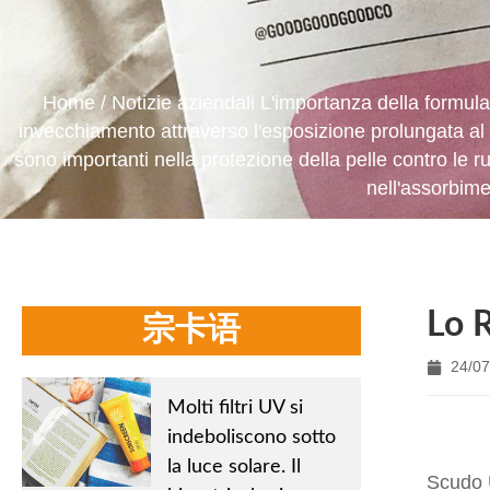
Home
/
Notizie aziendali
L'importanza della formula 
invecchiamento attraverso l'esposizione prolungata al s
sono importanti nella protezione della pelle contro le r
nell'assorbime
Lo 
宗卡语
24/07
Molti filtri UV si
indeboliscono sotto
la luce solare. Il
Scudo 