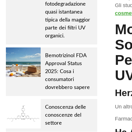
fotodegradazione
Gli stu
quasi istantanea
cosme
tipica della maggior
Mo
parte dei filtri UV
organici.
So
Pe
Bemotrizinol FDA
Approval Status
U
2025: Cosa i
consumatori
dovrebbero sapere
Her
Un altr
Conoscenza delle
conoscenze del
Farmaco
settore