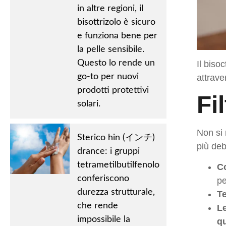
in altre regioni, il
bisottrizolo è sicuro
e funziona bene per
la pelle sensibile.
Questo lo rende un
Il biso
go-to per nuovi
attrave
prodotti protettivi
Fi
solari.
Non si 
Sterico hin (インチ)
più deb
drance: i gruppi
tetrametilbutilfenolo
Co
conferiscono
pe
durezza strutturale,
Te
che rende
Le
impossibile la
qu