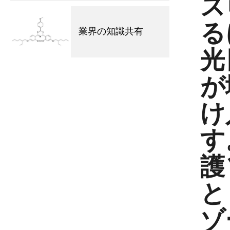
ス
る
業界の知識共有
光
が
け
す
護
と
ゾ