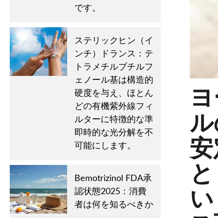
です。
ステリックヒン（イ
ンチ）ドランス：テ
トラメチルブチルフ
ェノール基は構造的
ヨ
硬度を与え、ほとん
どの有機紫外線フィ
ル
ルターに特徴的な準
即時的な光分解を不
安
可能にします。
と
Bemotrizinol FDA承
い
認状態2025：消費
者は何を知るべきか