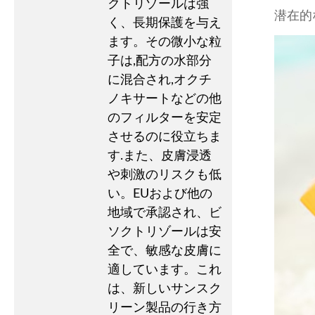
クトリゾールは強
潜在的
く、長期保護を与え
ます。その微小な粒
子は,配方の水部分
に混合され,オクチ
ノキサートなどの他
のフィルターを安定
させるのに役立ちま
す.また、皮膚浸透
や刺激のリスクも低
い。EUおよび他の
地域で承認され、ビ
ソクトリゾールは安
全で、敏感な皮膚に
適しています。これ
は、新しいサンスク
リーン製品の行き方