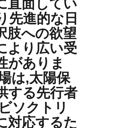
に直面してい
り先進的な日
択肢への欲望
により広い受
性がありま
場は,太陽保
供する先行者
,ビソクトリ
に対応するた