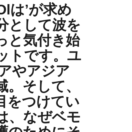
）olは’が求め
分として波を
っと気付き始
ットです。ユ
リアやアジア
域。そして、
目をつけてい
は、なぜベモ