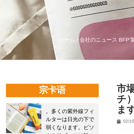
ホーム
/
会社のニュース
BFP
市
宗卡语
チ
ま
。多くの紫外線フィ
ルターは日光の下で
02/10
弱くなります。ビソ