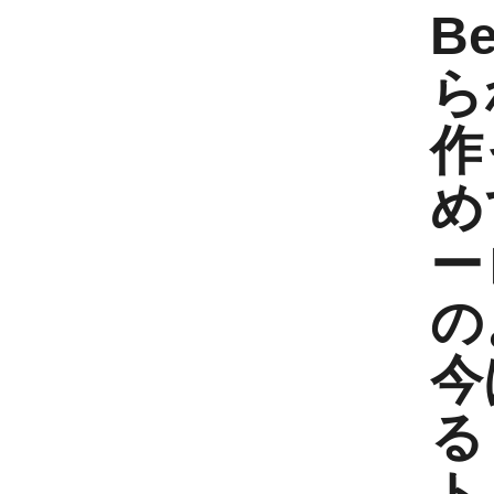
B
ら
作
め
ー
の
今
る