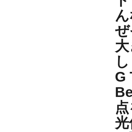
ト
ん
ぜ
大
し
G 
Be
点
光