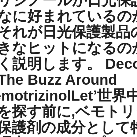
リジノールが日光保
なに好まれているの
それが日光保護製品
きなヒットになるの
く説明します。
Dec
The Buzz Around
motrizinol
Let’世
を探す前に,ベモト
保護剤の成分として