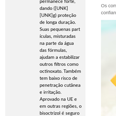
permanece forte,
Os com
dando ([UNK]
confia
[UNK]g) proteção
de longa duração.
Suas pequenas part
ículas, misturadas
na parte da água
das fórmulas,
ajudam a estabilizar
outros filtros como
octinoxato. Também
tem baixo risco de
penetração cutânea
e irritação.
Aprovado na UE e
em outras regiões, o
bisoctrizol é seguro