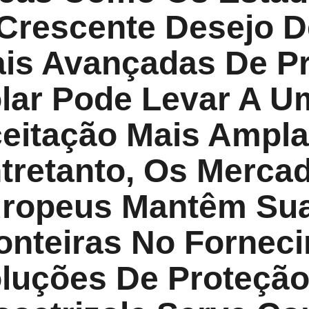
Crescente Desejo D
is Avançadas De P
lar Pode Levar A U
eitação Mais Ampla
tretanto, Os Merca
ropeus Mantêm Sua
onteiras No Fornec
luções De Proteção