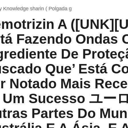
ry Knowledge sharin ( Polgada g
motrizin A ([UNK]
tá Fazendo Ondas
grediente De Proteç
scado Que’ Está C
r Notado Mais Rece
 Um Sucesso ユーロ
tras Partes Do Mu