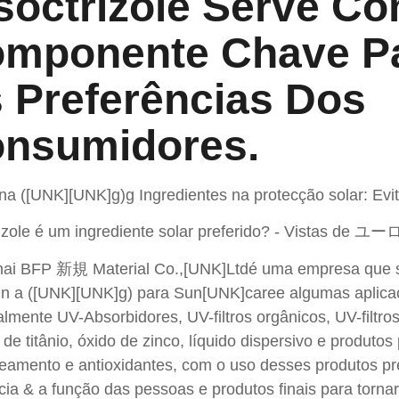
soctrizole Serve C
mponente Chave Pa
 Preferências Dos
nsumidores.
a ([UNK][UNK]g)g Ingredientes na protecção solar: Evit
rizole é um ingrediente solar preferido? - Vistas de ユ
ai BFP 新規 Material Co.,[UNK]Ltdé uma empresa que s
in a ([UNK][UNK]g) para Sun[UNK]caree algumas aplicaçõ
palmente UV-Absorbidores, UV-filtros orgânicos, UV-fil
 de titânio, óxido de zinco, líquido dispersivo e produto
eamento e antioxidantes, com o uso desses produtos pr
ia & a função das pessoas e produtos finais para torna