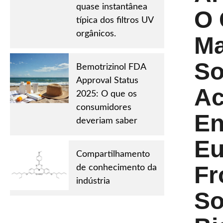
quase instantânea
O 
típica dos filtros UV
orgânicos.
Ma
So
Bemotrizinol FDA
Approval Status
Ac
2025: O que os
consumidores
En
deveriam saber
Eu
Compartilhamento
Fr
de conhecimento da
indústria
So