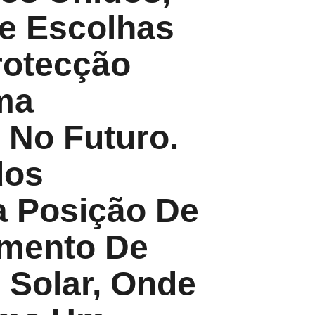
e Escolhas
rotecção
ma
 No Futuro.
dos
 Posição De
imento De
 Solar, Onde