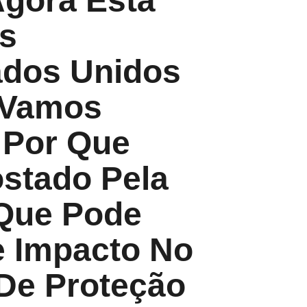
Agora Está
s
ados Unidos
 Vamos
 Por Que
ostado Pela
 Que Pode
e Impacto No
De Proteção