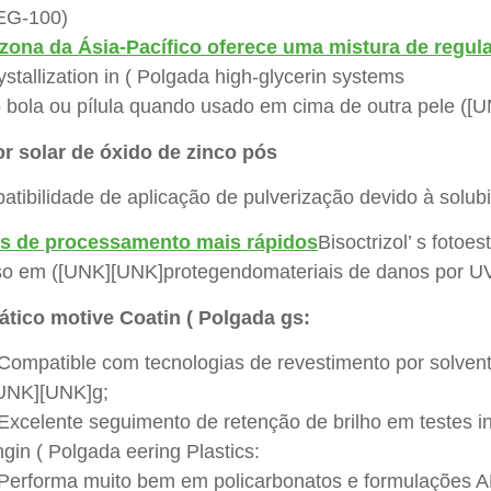
EG-100)
zona da Ásia-Pacífico oferece uma mistura de regu
ystallization in ( Polgada high-glycerin systems
o bola ou pílula quando usado em cima de outra pele ([
or solar de óxido de zinco pós
tibilidade de aplicação de pulverização devido à solub
 de processamento mais rápidos
Bisoctrizol’ s fotoe
so em ([UNK][UNK]protegendomateriais de danos por U
tico motive Coatin ( Polgada gs:
Compatible com tecnologias de revestimento por solven
UNK][UNK]g;
Excelente seguimento de retenção de brilho em testes i
gin ( Polgada eering Plastics:
Performa muito bem em policarbonatos e formulações A