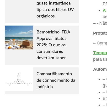
quase instantânea
P
típica dos filtros UV
A 
orgânicos.
cr
– - Nã
Bemotrizinol FDA
Protet
Approval Status
– Compa
2025: O que os
consumidores
Tempos
deveriam saber
para u
Automá
Compartilhamento
– 
de conhecimento da
([
indústria
– 
En
– 