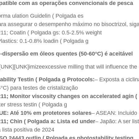
atible com as operações convencionais de pesca
rma ulation Guidelin ( Polgada es
ra assegurar o desempenho máximo no bisoctrizol, sigam
11; Coatin ( Polgada gs: 0.5-2.5% weight
lastics: 0.1-0.8% loadin ( Polgada g
é-dispersão em óleos quentes (50-60°C) é aceitável
[UNK][UNK]imizeexcessive milling that will influence the 
ability Testin ( Polgada g Protocols:
– Exposta a cicli
°C) para testes de cristalização
11; Monitor viscosity changes on accelerated agin (
ter stress testin ( Polgada g
UE: Até 10% em protetores solares
– ASEAN: Incluid
11; Chin ( Polgada a: Lista ed under
– Japão: A ser li
 lista positiva de 2024
ISO 24443 outlin ( Polgada es photostability testing