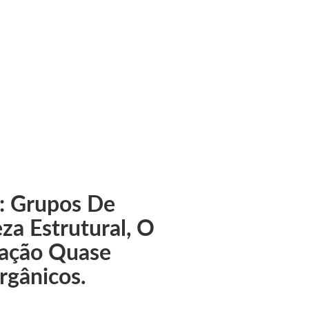
SA
no titânio da série S
: Grupos De
za Estrutural, O
dação Quase
rgânicos.