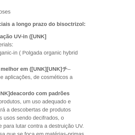
poses
ais a longo prazo do bisoctrizol:
zação UV-in ([UNK]
rials:
anic-in ( Polgada organic hybrid
se melhor em ([UNK][UNK]チ
–
e aplicações, de cosméticos a
][UNK]deacordo com padrões
 produtos, um uso adequado e
rá a descobertas de produtos
 usos sendo decifrados, o
 para lutar contra a destruição UV.
sa que se foca em matérias-primas