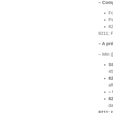
– Comp
Fo
Pa
82
8211; P
– A pr
– Min (
St
45
82
af
– 
82
da
8211; 