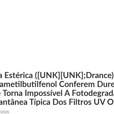
OTÍCIAS DA EMPRE
mpresa
Fbus Ding BFP&8217_; Produtos de dióxido de na
a Estérica ([UNK][UNK];drance)
rametilbutilfenol Conferem Dure
 Torna Impossível A Fotodegra
antânea Típica Dos Filtros UV O
/2025