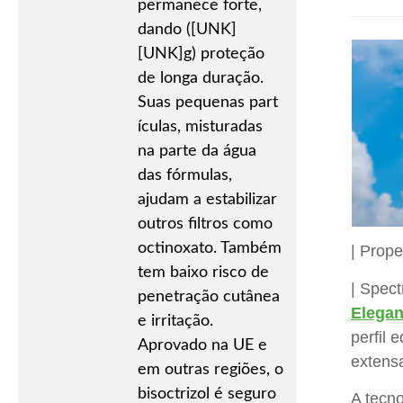
permanece forte,
dando ([UNK]
[UNK]g) proteção
de longa duração.
Suas pequenas part
ículas, misturadas
na parte da água
das fórmulas,
ajudam a estabilizar
outros filtros como
octinoxato. Também
| Prope
tem baixo risco de
| Spec
penetração cutânea
Eleganc
e irritação.
perfil 
Aprovado na UE e
extens
em outras regiões, o
bisoctrizol é seguro
A tecn