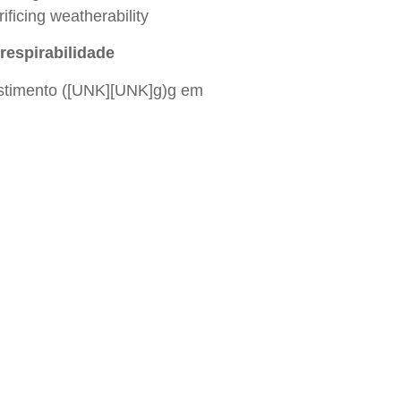
ficing weatherability
respirabilidade
estimento ([UNK][UNK]g)g em