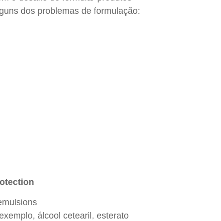
 alguns dos problemas de formulação:
rotection
emulsions
xemplo, álcool cetearil, esterato