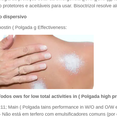
 protetores e aceitáveis para usar. Bisoctrizol resolve
o dispersivo
stin ( Polgada g Effectiveness:
Todos ows for low total activities in ( Polgada high p
11; Main ( Polgada tains performance in W/O and O/W 
- Não está em terfero com emulsificadores comuns (por e