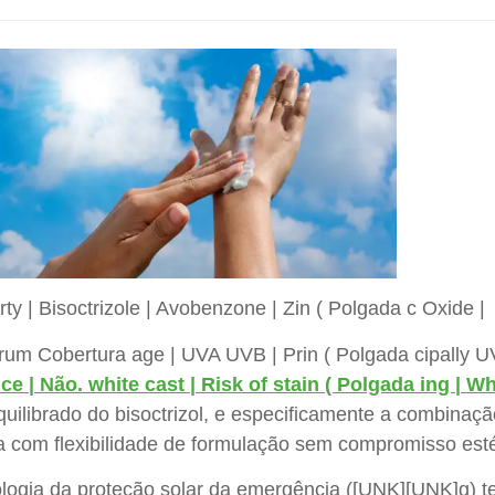
rty | Bisoctrizole | Avobenzone | Zin ( Polgada c Oxide |
trum Cobertura age | UVA UVB | Prin ( Polgada cipally 
e | Não. white cast | Risk of stain ( Polgada ing | Wh
equilibrado do bisoctrizol, e especificamente a combina
a com flexibilidade de formulação sem compromisso esté
ologia da proteção solar da emergência ([UNK][UNK]g) t