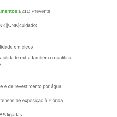
lamentos:
8211; Prevents
UNK][UNK]cuidado;
ilidade em óleos
stabilidade extra também o qualifica
V:
te e de revestimento por água
ntensos de exposição à Flórida
BS ligadas