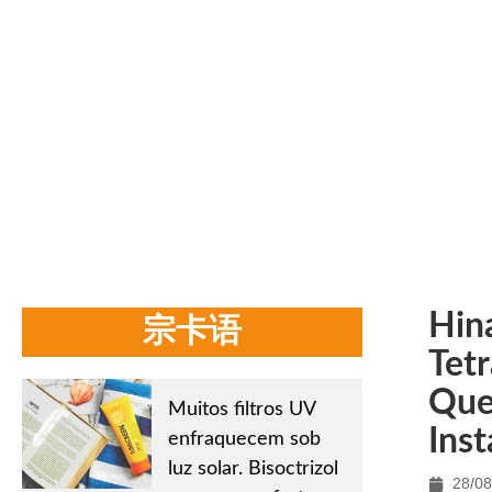
N
Início
/
Notícias da e
Hin
宗卡语
Tet
Que
Muitos filtros UV
Inst
enfraquecem sob
luz solar. Bisoctrizol
28/08