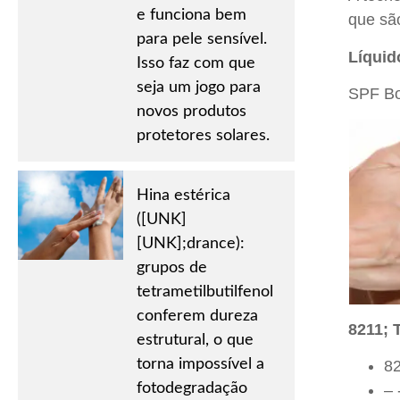
e funciona bem
que são
para pele sensível.
Líquid
Isso faz com que
seja um jogo para
SPF Boo
novos produtos
protetores solares.
Hina estérica
([UNK]
[UNK];drance):
grupos de
tetrametilbutilfenol
conferem dureza
8211; 
estrutural, o que
torna impossível a
82
fotodegradação
– 