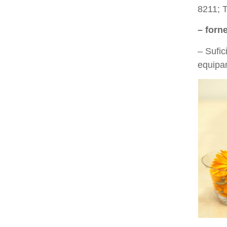
8211; T
– forn
– Sufi
equipa