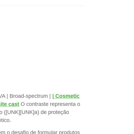
UVA | Broad-spectrum |
| Cosmetic
ite cast
O contraste representa o
ção ([UNK][UNK]a) de proteção
tico.
em o desafio de formular produtos