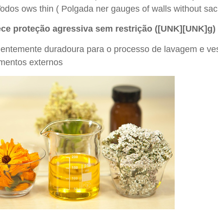
odos ows thin ( Polgada ner gauges of walls without sacri
ece proteção agressiva sem restrição ([UNK][UNK]g) 
cientemente duradoura para o processo de lavagem e v
mentos externos