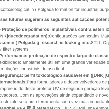
cotoxicological in ( Polgada formation for industrial pur
sas futuras sugerem as seguintes aplicações potenci
- Proteção de polímeros implantáveis contra esterili
UNK]duceddegradation);
Configurações avançadas Mate
comin ( Polgada g research is looking into:
8211; Org
 filter systems
 Performance: protecção de espectro largo de clas
exibilidade: amplamente útil em uma grande variedade d
rmulações industriais de uso final
 Segurança: perfil toxicológico saudável em ([UNK
ternacionais;
Para formuladores e desenvolvedores de
mpreendido deste protetor UV de segunda geração leva
ovadores. Com as aprovações ainda expandindo e novos
soctrizole será uma ferramenta cada vez mais importante
hanghai BFP 新規 Material Co
. .,[UNK]Ltdé uma empre