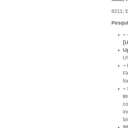
8211; E
Pesqui
– 
[
Up
UV
–
Fl
fo
–
in
co
in
bi
S