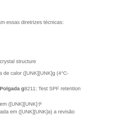
 essas diretrizes técnicas:
crystal structure
na de calor ([UNK][UNK]g (4°C-
 Polgada g
8211; Test SPF retention
o em ([UNK][UNK]チ
stada em ([UNK][UNK]a) a revisão