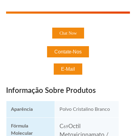
Chat Now
Contate-Nos
E-Mail
Informação Sobre Produtos
Aparência
Polvo Cristalino Branco
Fórmula
C
Octil
69
Molecular
Metoxicinnamato /