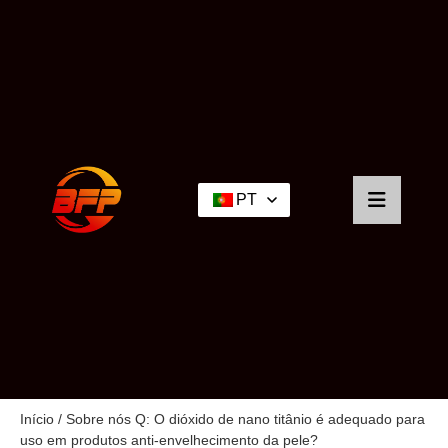
PT
Início
/
Sobre nós
Q: O dióxido de nano titânio é adequado para
uso em produtos anti-envelhecimento da pele?