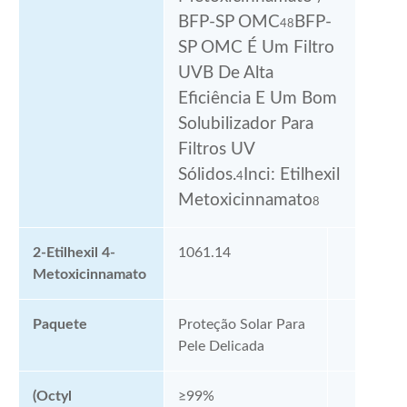
BFP-SP OMC
BFP-
48
SP OMC É Um Filtro
UVB De Alta
Eficiência E Um Bom
Solubilizador Para
Filtros UV
Sólidos.
Inci: Etilhexil
4
Metoxicinnamato
8
2-Etilhexil 4-
1061.14
Metoxicinnamato
Paquete
Proteção Solar Para
Pele Delicada
(Octyl
≥99%