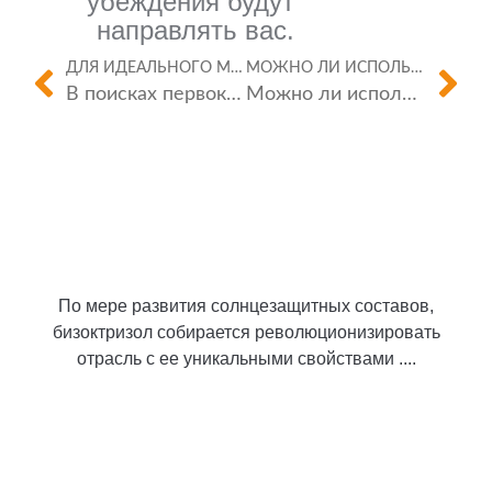
убеждения будут
направлять вас.
ДЛЯ ИДЕАЛЬНОГО МАТЧА.
МОЖНО ЛИ ИСПОЛЬЗОВАТЬ ЭТИ ИННОВАЦИИ ЗА ПРЕДЕЛАМИ СОЛНЦЕЗАЩИТНЫХ КРЕМОВ?
В поисках первоклассного солнцезащитного крема из оксида цинка Shanghai BFP Industry Co., Ltd. сияет как надежный союзник.
Можно ли использовать порошок солнцезащитного крема из оксида цинка в продуктах, не составляющих Sunscreen?
По мере развития солнцезащитных составов,
бизоктризол собирается революционизировать
отрасль с ее уникальными свойствами ....