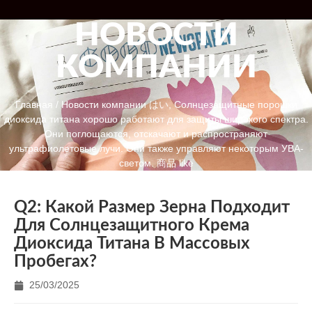
НОВОСТИ
КОМПАНИИ
Главная
/
Новости компании
はい, Солнцезащитные порошки
диоксида титана хорошо работают для защиты широкого спектра.
Они поглощаются, отскачают и распространяют
ультрафиолетовые лучи. Они также управляют некоторым УВА-
светом. 商品 like
Q2: Какой Размер Зерна Подходит
Для Солнцезащитного Крема
Диоксида Титана В Массовых
Пробегах?
25/03/2025