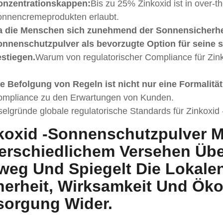
onzentrationskappen:
Bis zu 25% Zinkoxid ist in over-
nnencremeprodukten erlaubt.
a die Menschen sich zunehmend der Sonnensicherheit
nnenschutzpulver als bevorzugte Option für seine sa
stiegen.
Warum von regulatorischer Compliance für Zin
e Befolgung von Regeln ist nicht nur eine Formalität
mpliance zu den Erwartungen von Kunden.
selgründe globale regulatorische Standards für Zinkoxi
koxid -Sonnenschutzpulver M
erschiedlichem Versehen Übe
weg Und Spiegelt Die Lokalen
herheit, Wirksamkeit Und Ök
sorgung Wider.