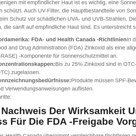
jenigen mit empfindlicher Haut ist es wichtig, eine Son
 schützt. Auch UV-Filter, die Hauptbestandteile von So
eim Schutz vor schädlichen UVA- und UVB-Strahlen. Dies
, die sanft auf empfindliche Haut sind. Es unterstreicht 
ordamerika: FDA- und Health Canada -Richtlinien
In 
od and Drug Administration (FDA) Zinkoxid als eine all
RASE) -Komponente für Sonnenschutzmittel an.
onzentrationskappen:
Bis zu 25% Zinkoxid sind in OT
TC) zugelassen.
ennzeichnungsbedürfnisse:
Produkte müssen SPF-Bew
d Verwendungsanweisungen auflisten.
ritte:
 Nachweis Der Wirksamkeit U
s Für Die FDA -Freigabe Vor
s Health Canada übernimmt vergleichbare Richtlinien g