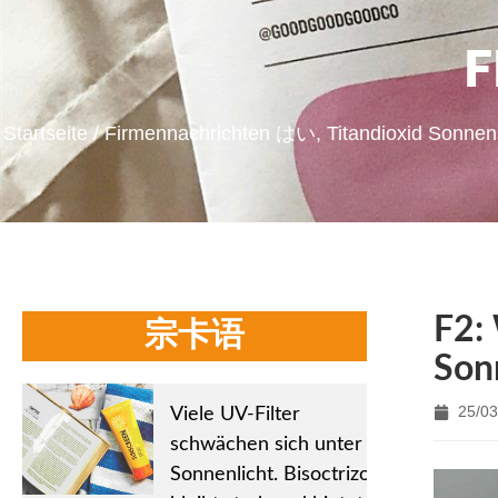
F
Startseite
/
Firmennachrichten
はい, Titandioxid Sonnensc
F2:
宗卡语
Son
25/03
Viele UV-Filter
schwächen sich unter
Sonnenlicht. Bisoctrizol