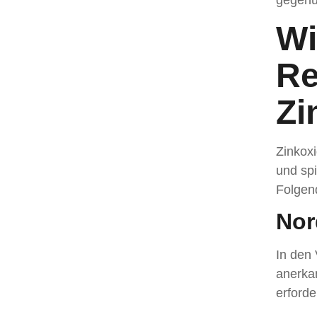
gegenü
Wi
Re
Zi
Zinkoxi
und spi
Folgend
Nor
In den 
anerka
erforde