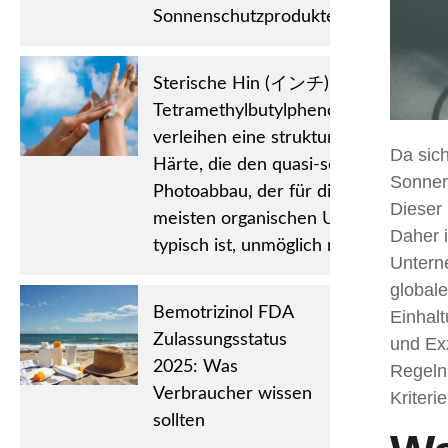
Sonnenschutzprodukte.
Sterische Hin (インチ) Drance:
Tetramethylbutylphenolgruppen
verleihen eine strukturelle
Da sic
Härte, die den quasi-sofortigen
Sonnen
Photoabbau, der für die
Dieser
meisten organischen UV-Filter
Daher i
typisch ist, unmöglich macht.
Untern
global
Bemotrizinol FDA
Einhalt
Zulassungsstatus
und Exz
2025: Was
Regeln
Verbraucher wissen
Kriteri
sollten