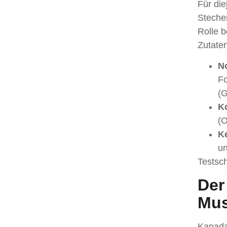
Für die
Stechen
Rolle b
Zutaten
N
Fo
(G
K
(O
K
un
Testsch
Der
Mus
Kanada