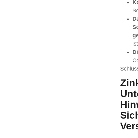
K
So
D
So
ge
ist
Di
Co
Schlüs
Zin
Unt
Hin
Sic
Ver