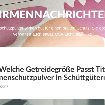
IRMENNACHRICHT
hutzpulver wirken gut für einen breiten Schutz. Sie abs
verwalten auch etwas UVA-Licht. 商品 like
 Welche Getreidegröße Passt Tit
nenschutzpulver In Schüttgüter
/2025