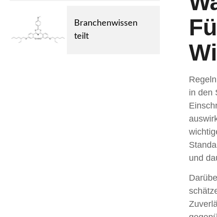
Wa
Fü
Branchenwissen
teilt
Wi
Regeln 
in den 
Einsch
auswirk
wichti
Standa
und dau
Darübe
schätze
Zuverlä