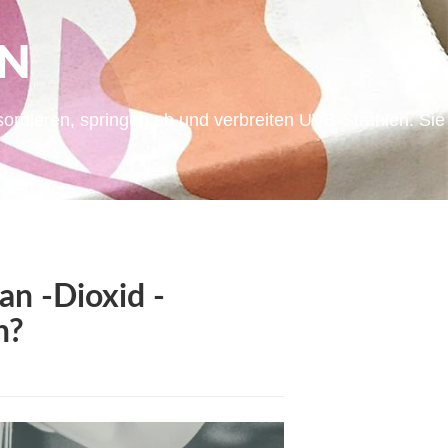
EN
orbieren, springen ab und verbreiten UVB-Strahlen. Sie
an -Dioxid -
n?