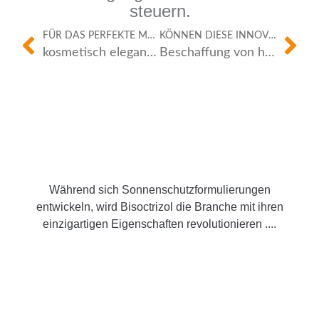
steuern.
FÜR DAS PERFEKTE MATCH.
KÖNNEN DIESE INNOVATIONEN JENSEITS VON SONNENSCHUTZMITTELN EINGESETZT WERDEN?
kosmetisch elegante Sonnencreme
Beschaffung von hochwertigem Bisoctrizol: Ein Muss für Kosmetikahersteller
Während sich Sonnenschutzformulierungen
entwickeln, wird Bisoctrizol die Branche mit ihren
einzigartigen Eigenschaften revolutionieren ....