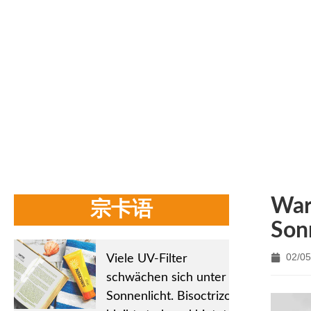
F
St
War
宗卡语
Son
02/05
Viele UV-Filter
schwächen sich unter
Sonnenlicht. Bisoctrizol