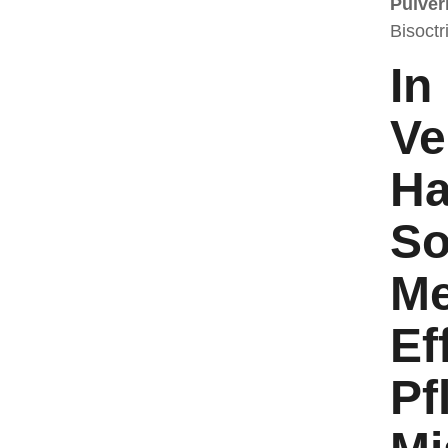
Pulver
Bisoctr
In
Ve
Ha
So
Me
Ef
Pf