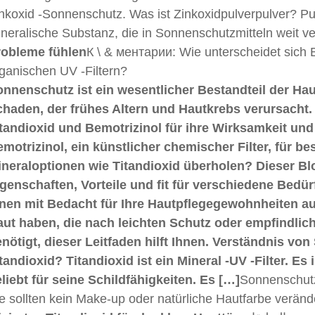
nkoxid -Sonnenschutz. Was ist Zinkoxidpulverpulver? Pulv
neralische Substanz, die in Sonnenschutzmitteln weit verb
robleme fühlen
К \ & ментарии: Wie unterscheidet sich 
ganischen UV -Filtern?
nnenschutz ist ein wesentlicher Bestandteil der Hau
haden, der frühes Altern und Hautkrebs verursacht. 
tandioxid und Bemotrizinol für ihre Wirksamkeit und
motrizinol, ein künstlicher chemischer Filter, für b
neraloptionen wie Titandioxid überholen? Dieser Bl
genschaften, Vorteile und fit für verschiedene Bedürf
nen mit Bedacht für Ihre Hautpflegegewohnheiten au
ut haben, die nach leichten Schutz oder empfindlic
nötigt, dieser Leitfaden hilft Ihnen. Verständnis vo
tandioxid? Titandioxid ist ein Mineral -UV -Filter. Es
liebt für seine Schildfähigkeiten. Es […]
Sonnenschutz
e sollten kein Make-up oder natürliche Hautfarbe veränd