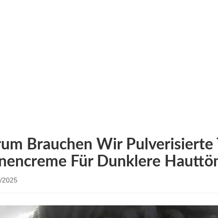
IRMENNACHRICHT
artseite
/
Firmennachrichten
Tin ( Zoll) y, clear, no white f
um Brauchen Wir Pulverisierte 
nencreme Für Dunklere Hauttö
/2025