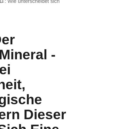
Der
Mineral -
ei
eit,
ogische
ern Dieser