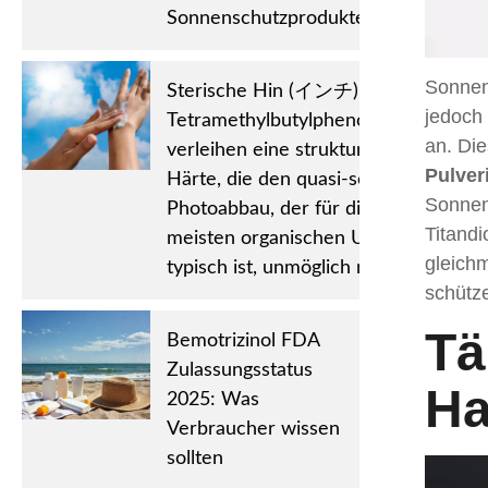
Sonnenschutzprodukte.
Sonnenc
Sterische Hin (インチ) Drance:
jedoch 
Tetramethylbutylphenolgruppen
an. Di
verleihen eine strukturelle
Pulver
Härte, die den quasi-sofortigen
Sonnens
Photoabbau, der für die
Titandi
meisten organischen UV-Filter
gleich
typisch ist, unmöglich macht.
schütze
Tä
Bemotrizinol FDA
Zulassungsstatus
Ha
2025: Was
Verbraucher wissen
sollten