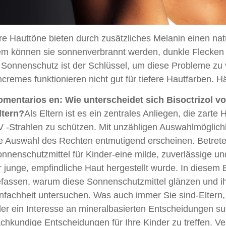
e Hauttöne bieten durch zusätzliches Melanin einen nat
em können sie sonnenverbrannt werden, dunkle Flecken 
 Sonnenschutz ist der Schlüssel, um diese Probleme zu 
remes funktionieren nicht gut für tiefere Hautfarben. H
mentarios en: Wie unterscheidet sich Bisoctrizol v
ltern?
Als Eltern ist es ein zentrales Anliegen, die zarte
 -Strahlen zu schützen. Mit unzähligen Auswahlmöglich
e Auswahl des Rechten entmutigend erscheinen. Betrete
nnenschutzmittel für Kinder-eine milde, zuverlässige und
r junge, empfindliche Haut hergestellt wurde. In diesem
fassen, warum diese Sonnenschutzmittel glänzen und ihre
nfachheit untersuchen. Was auch immer Sie sind-Eltern
er ein Interesse an mineralbasierten Entscheidungen suc
chkundige Entscheidungen für Ihre Kinder zu treffen. Ve