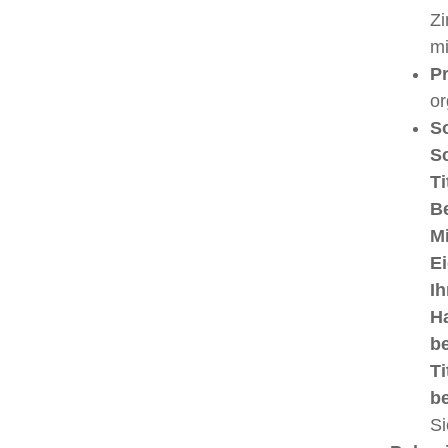
Zi
mi
P
or
So
Sc
Ti
Be
Mi
Ei
Ih
Ha
be
Ti
be
Si