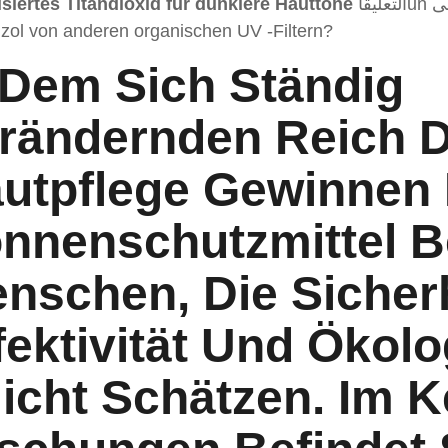
isiertes Titandioxid für dunklere Hauttöne
التعليقاun على: Wie unterscheidet sich
izol von anderen organischen UV -Filtern?
 Dem Sich Ständig
rändernden Reich 
utpflege Gewinnen 
nnenschutzmittel B
nschen, Die Sicherh
fektivität Und Ökol
licht Schätzen. Im K