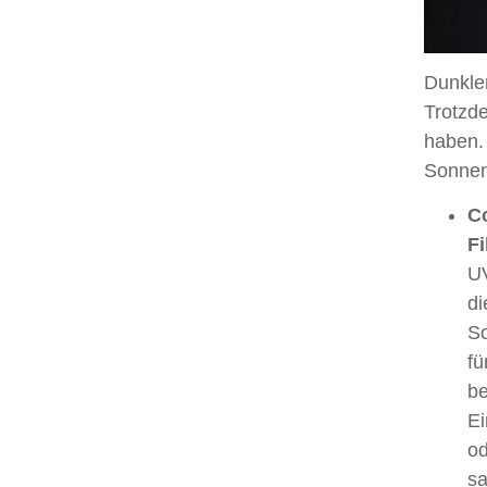
Dunkler
Trotzd
haben.
Sonnenc
Co
Fi
UV
di
So
fü
be
Ei
od
sa