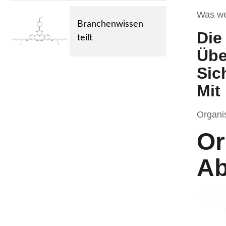
Was we
Branchenwissen
Die
teilt
Übe
Sic
Mit
Organi
Or
Ab