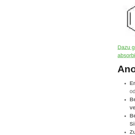
Dazu g
absorb
Ano
En
od
Be
v
Be
S
Z