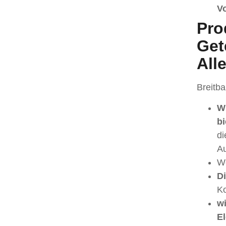
V
Pro
Get
All
Breitb
W
bi
di
Au
We
Di
Ko
wi
El