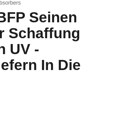
bsorbers
 BFP Seinen
er Schaffung
n UV -
efern In Die