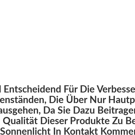
IRMENNACHRICHT
stung und lässt die Haut (インチ) atmen. Diese Eigenscha
enigen, die neue, zuverlässige Sonnencreme-Zutaten su
d Entscheidend Für Die Verbess
enständen, Die Über Nur Haut
usgehen, Da Sie Dazu Beitragen,
 Qualität Dieser Produkte Zu 
 Sonnenlicht In Kontakt Komme