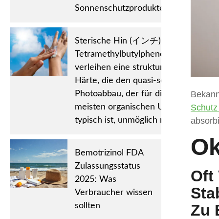
Sonnenschutzprodukte.
Sterische Hin (インチ) Drance:
Tetramethylbutylphenolgruppen
verleihen eine strukturelle
Härte, die den quasi-sofortigen
Photoabbau, der für die
Bekann
meisten organischen UV-Filter
Schutz
typisch ist, unmöglich macht.
absorbi
Ok
Bemotrizinol FDA
Zulassungsstatus
Oft
2025: Was
Sta
Verbraucher wissen
sollten
Zu 