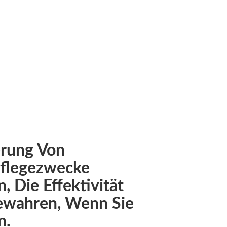
EN
ften machen BFP zu einer vertrauenswürdigen Wahl für
chen.
erung Von
pflegezwecke
 Die Effektivität
Bewahren, Wenn Sie
n.