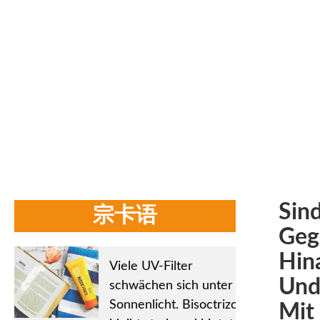
F
Startseite
/
Firmennachrichten
bietet eine stetige Lei
diej
Sin
宗卡语
Geg
Hina
Viele UV-Filter
Und
schwächen sich unter
Sonnenlicht. Bisoctrizol
Mit