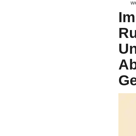
w
Im
Ru
Un
Ab
Ge