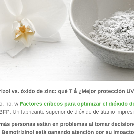
rizol vs. óxido de zinc: qué T ắ ¿Mejor protección U
o, no. w
Factores críticos para optimizar el dióxido d
BFP: Un fabricante superior de dióxido de titanio impres
más personas están en problemas al tomar decisione
 Bemotrizinol está ganando atención por su impacto