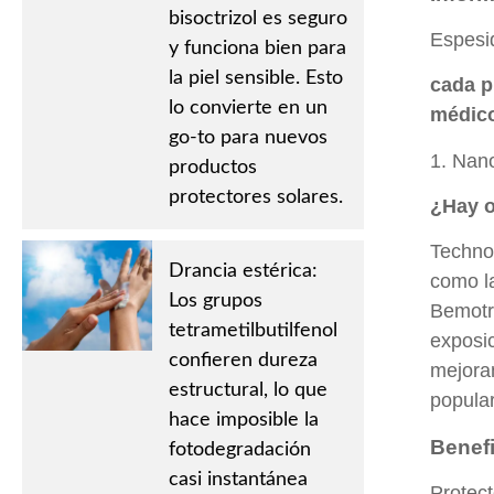
bisoctrizol es seguro
Espesi
y funciona bien para
la piel sensible. Esto
cada p
lo convierte en un
médico
go-to para nuevos
1. Nano
productos
protectores solares.
¿Hay o
Technol
Drancia estérica:
como la
Los grupos
Bemotri
tetrametilbutilfenol
exposic
confieren dureza
mejoran
estructural, lo que
popular
hace imposible la
Benefi
fotodegradación
casi instantánea
Protect