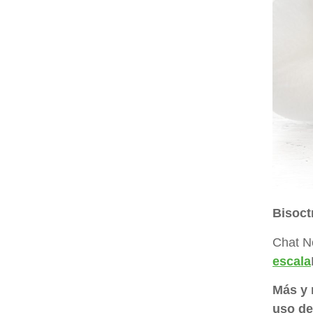
Bisoct
Chat N
escala
Más y 
uso de