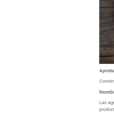
Aproba
Comien
Nomb
Las age
produc