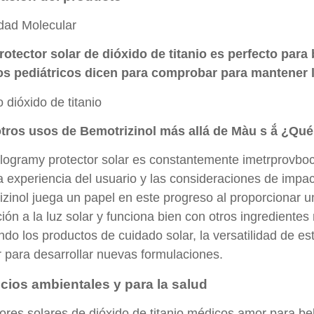
dad Molecular
rotector solar de dióxido de titanio es perfecto para
s pediátricos dicen para comprobar para mantener la 
 dióxido de titanio
tros usos de Bemotrizinol más allá de Màu s ắ ¿Qu
ogramy protector solar es constantemente imetrprovboca
 experiencia del usuario y las consideraciones de impa
zinol juega un papel en este progreso al proporcionar u
ión a la luz solar y funciona bien con otros ingrediente
do los productos de cuidado solar, la versatilidad de est
 para desarrollar nuevas formulaciones.
cios ambientales y para la salud
ores solares de dióxido de titanio médicos amor para b