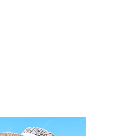
AÑÍA
nium Dioxide Productos