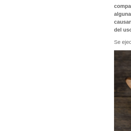
compar
alguna
causar
del us
Se eje