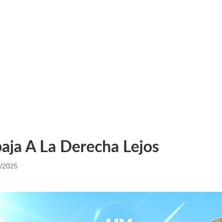
ICIAS DE LA COMP
 compañía
Fin ( pulgadas) ding BFP’ s línea of Nano Tita
baja A La Derecha Lejos
/2025