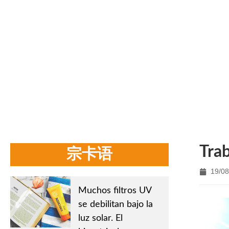
NOT
Inicio
/
Noticias de la
Tra
宗卡语
19/08
Muchos filtros UV
se debilitan bajo la
luz solar. El