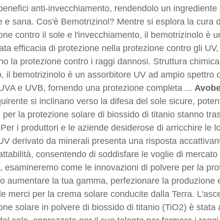
enefici anti-invecchiamento, rendendolo un ingrediente 
 e sana. Cos'è Bemotrizinol? Mentre si esplora la cura d
one contro il sole e l'invecchiamento, il bemotrizinolo è
ata efficacia di protezione nella protezione contro gli UV
o la protezione contro i raggi dannosi. Struttura chimi
, il bemotrizinolo è un assorbitore UV ad ampio spettro 
 UVA e UVB, fornendo una protezione completa ...
Avob
quirente si inclinano verso la difesa del sole sicure, poten
 per la protezione solare di biossido di titanio stanno t
 Per i produttori e le aziende desiderose di arricchire le l
V derivato da minerali presenta una risposta accattivante.
ttabilità, consentendo di soddisfare le voglie di mercato 
o, esamineremo come le innovazioni di polvere per la prote
 aumentare la tua gamma, perfezionare la produzione e 
e merci per la crema solare conducite dalla Terra. L'asce
one solare in polvere di biossido di titanio (TiO2) è stata 