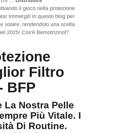
 UV ...
Distribuire
mbiando il gioco nella protezione
ta! Immergiti in questo blog per
ne solare, rendendolo una scelta
 nel 2025! Cos'è Bemotrizinol?
otezione
lior Filtro
 - BFP
e La Nostra Pelle
mpre Più Vitale. I
ità Di Routine.