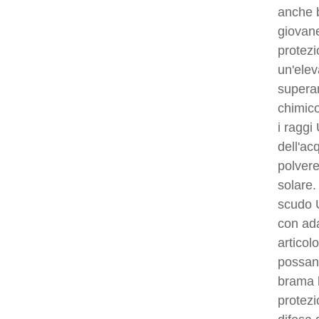
anche b
giovane
protezi
un'elev
superan
chimico
i raggi
dell'ac
polvere
solare.
scudo U
con ada
articol
possano
brama l
protezi