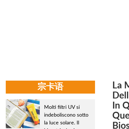
Home
/
Notizie aziendali
Mentre l'industria della cura d
nei loro prodotti. I consumatori richiedono sempre più
La M
宗卡语
Dell
In 
Molti filtri UV si
Quei
indeboliscono sotto
la luce solare. Il
Bios