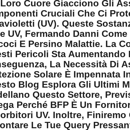
 Loro Cuore Giacciono Gli Ass
ponenti Cruciali Che Ci Pro
ravioletti (UV). Queste Sosta
e UV, Fermando Danni Come 
coci E Persino Malattie. La 
sti Pericoli Sta Aumentando
seguenza, La Necessità Di As
tezione Solare È Impennata In
sto Blog Esplora Gli Ultimi M
ellano Questo Settore, Previs
ega Perché BFP È Un Fornitore
orbitori UV. Inoltre, Finirem
rontare Le Tue Query Pressant