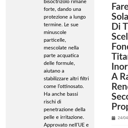
bisoctrizolo rimane
Fare
forte, dando una
Sola
protezione a lungo
termine. Le sue
Di T
minuscole
Scel
particelle,
Fond
mescolate nella
Tita
parte acquatica
delle formule,
Inor
aiutano a
A R
stabilizzare altri filtri
Ren
come l’ottinosato.
Ha anche bassi
Sec
rischi di
Prop
penetrazione della
pelle e irritazione.
24/04
Approvato nell'UE e