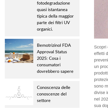
fotodegradazione
quasi istantanea
tipica della maggior
parte dei filtri UV
organici.
Bemotrizinol FDA
Scopri 
Approval Status
effetti
2025: Cosa i
preveni
consumatori
un prod
dovrebbero sapere
prodott
protezi
sono mo
Conoscenza delle
divise i
conoscenze del
nel 20
settore
sua dop