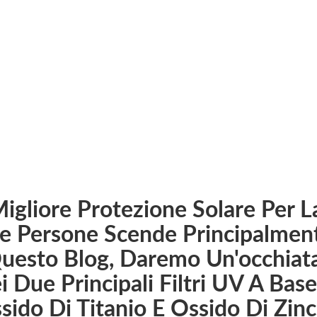
NOTIZIE AZIENDALI
ella pelle continua a svilupparsi ad un rapido ritmo oggi,
 una protezione solare efficace, delicata e coerente che 
igliore Protezione Solare Per 
e Persone Scende Principalmente
Questo Blog, Daremo Un'occhiata
 Due Principali Filtri UV A Base
sido Di Titanio E Ossido Di Zin