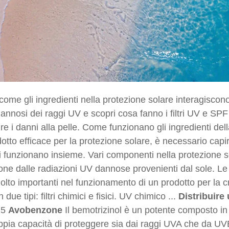
come gli ingredienti nella protezione solare interagiscono
 dannosi dei raggi UV e scopri cosa fanno i filtri UV e SPF
re i danni alla pelle. Come funzionano gli ingredienti de
otto efficace per la protezione solare, è necessario capire 
i funzionano insieme. Vari componenti nella protezione s
one dalle radiazioni UV dannose provenienti dal sole. Le fun
lto importanti nel funzionamento di un prodotto per la 
n due tipi: filtri chimici e fisici. UV chimico ...
Distribuire
25
Avobenzone
Il bemotrizinol è un potente composto in 
pia capacità di proteggere sia dai raggi UVA che da UVB.