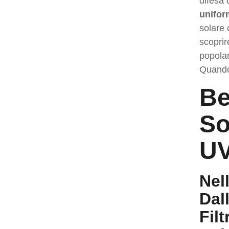
difesa 
unifo
solare 
scoprir
popolar
Quando 
Be
So
UV
Nel
Dal
Fil