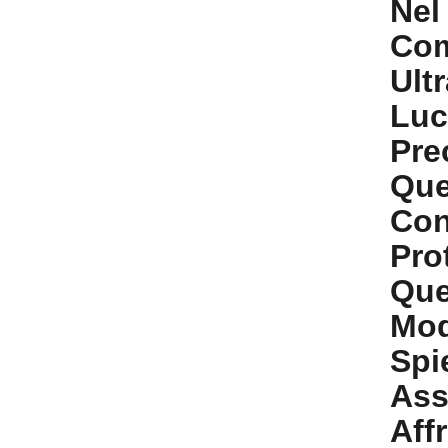
Nel
Com
Ult
Luc
Pre
Que
Con
Pro
Que
Mod
Spi
Ass
Aff