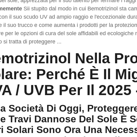
del sole, apprezzata per il suo talento per fermare i raggi
rmemente
Sii stupito dal modo in cui Bemotrizinol sta ca
con il suo scudo UV ad ampio raggio e l'eccezionale dura
e il suo trucco e come aumenta i prodotti per la protezio
e per le opzioni di cura del sole affidabili ed ecologiche
si tratta di proteggere ...
motrizinol Nella Pr
lare: Perché È Il Mig
A / UVB Per Il 2025
la Società Di Oggi, Protegger
le Travi Dannose Del Sole È Se
tri Solari Sono Ora Una Necess