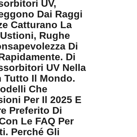
orbitori UV,
teggono Dai Raggi
nze Catturano La
Ustioni, Rughe
Consapevolezza Di
 Rapidamente. Di
sorbitori UV Nella
 Tutto Il Mondo.
odelli Che
ioni Per Il 2025 E
 Preferito Di
o Con Le FAQ Per
i. Perché Gli