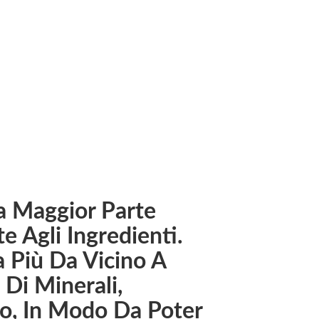
 i consumatori sono più consapevoli che mai di ciò che va
supporterà anche la salute della pelle a lungo termine.
La Maggior Parte
 Agli Ingredienti.
 Più Da Vicino A
 Di Minerali,
co, In Modo Da Poter