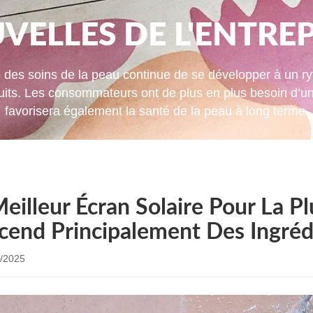
VELLES DE L'ENTREP
ie des soins de la peau continue de se développer à un r
its. Les consommateurs ont de plus en plus besoin d’une
favorisera également la santé de la peau à long terme.
eilleur Écran Solaire Pour La P
cend Principalement Des Ingréd
/2025