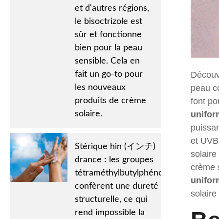
et d'autres régions,
le bisoctrizole est
sûr et fonctionne
bien pour la peau
sensible. Cela en
fait un go-to pour
Découvr
les nouveaux
peau co
produits de crème
font po
solaire.
unifo
puissan
et UVB
Stérique hin (インチ)
solaire
drance : les groupes
crème s
tétraméthylbutylphénol
unifo
confèrent une dureté
solaire
structurelle, ce qui
rend impossible la