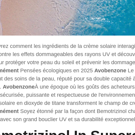
ez comment les ingrédients de la crème solaire interagi
ntre les effets dommageables des rayons UV et découvre
ur protéger votre peau du soleil et prévenir les dommag
rmément
Pensées écologiques en 2025
Avobenzone
Le 
t des soins de la peau, réputé pour sa double capacité 
.
Avobenzone
À une époque où les goûts des acheteurs
 sécurisée, puissante et respectueuse de l'environnemen
olaire en dioxyde de titane transforment le champ de c
rmément
Soyez étonné par la façon dont Bemotrizinol cha
 avec son grand bouclier UV et sa durabilité exceptionnel