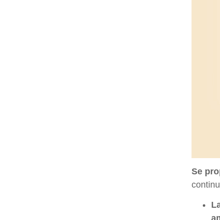
Se pro
continu
La
am