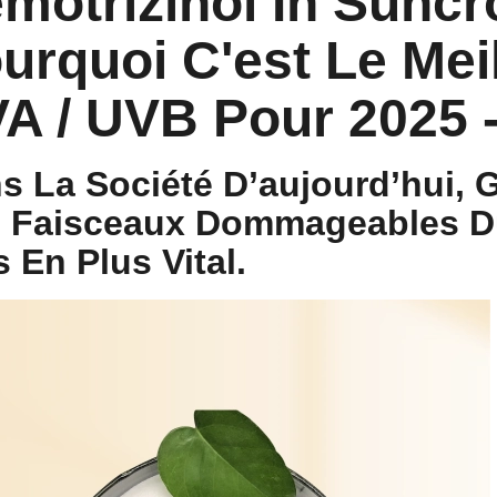
motrizinol In Suncr
urquoi C'est Le Meil
A / UVB Pour 2025 
s La Société D’aujourd’hui, 
 Faisceaux Dommageables Du
s En Plus Vital.