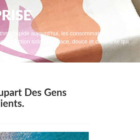
RISE
ythme rapide aujourd'hui, les consommateurs sont plus
 protection solaire efficace, douce et constante qui
lupart Des Gens
ients.