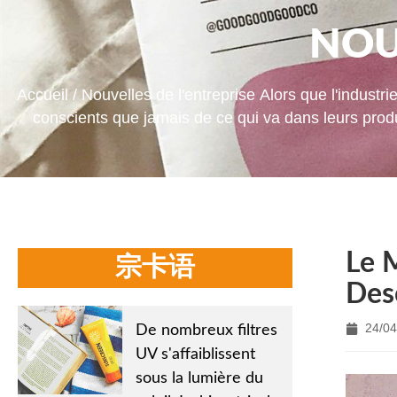
NOU
Accueil
/
Nouvelles de l'entreprise
Alors que l'industr
conscients que jamais de ce qui va dans leurs produ
Le M
宗卡语
Des
24/04
De nombreux filtres
UV s'affaiblissent
sous la lumière du