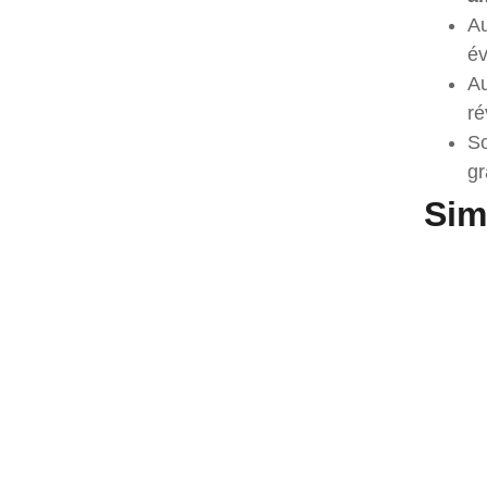
Au
év
Au
ré
So
gr
Sim