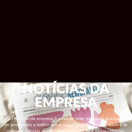
NOTÍCIAS DA
EMPRESA
Início
/
Notícias da empresa
A proteção solar adequada é a estratégia
de simetreples e melhor anti-a جرامبوصة g. Ao prevenir quebra de
colágeno induzida por UV, hiperpigmentação e danos celulares,