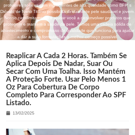
protetores solares com ingredientes de alta qualidade como BFP’ s
Dióxido de Nano Titânio possibilita diretamente pele saudável e jovem.
Nosso camilimitamento é ajudar você a desenvolver produtos que
protegem e mantêm a saúde da pele. Temos uma cadeia sólida de
abastecimento e compromisso de qualidade que funciona para ajudar
a dar a suas formulações o melhor começo possível.
Reaplicar A Cada 2 Horas. Também Se
Aplica Depois De Nadar, Suar Ou
Secar Com Uma Toalha. Isso Mantém
A Proteção Forte. Usar Pelo Menos 1
Oz Para Cobertura De Corpo
Completo Para Corresponder Ao SPF
Listado.
13/02/2025