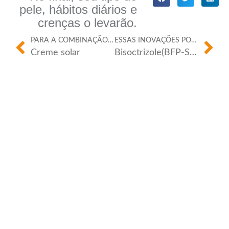
pele, hábitos diários e
crenças o levarão.
PARA A COMBINAÇÃO PERFEITA.
ESSAS INOVAÇÕES PODEM SER USADAS ALÉM DOS FILTROS SOLARES?
Creme solar
Bisoctrizole(BFP-SP-M):O Fundamental Filtro de UV Ruffling Sun Care e Material Science
À medida que as formulações de filtro solar
evoluem, o bisoctrizol deve revolucionar a indústria
com suas propriedades únicas ....