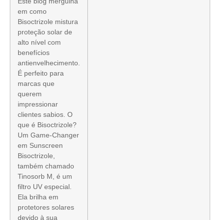
Este blog mergulha
em como
Bisoctrizole mistura
proteção solar de
alto nível com
benefícios
antienvelhecimento.
É perfeito para
marcas que
querem
impressionar
clientes sabios. O
que é Bisoctrizole?
Um Game-Changer
em Sunscreen
Bisoctrizole,
também chamado
Tinosorb M, é um
filtro UV especial.
Ela brilha em
protetores solares
devido à sua