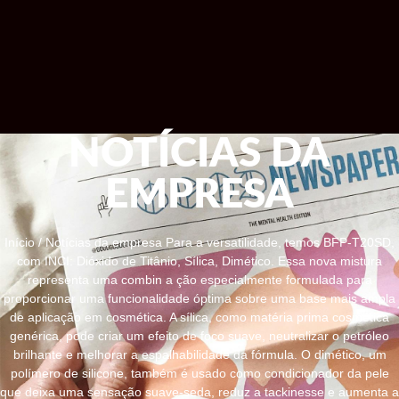
NOTÍCIAS DA
EMPRESA
Início
/
Notícias da empresa
Para a versatilidade, temos BFP-T20SD,
com INCI: Dióxido de Titânio, Sílica, Dimético. Essa nova mistura
representa uma combin a ção especialmente formulada para
proporcionar uma funcionalidade óptima sobre uma base mais ampla
de aplicação em cosmética. A sílica, como matéria prima cosmética
genérica, pode criar um efeito de foco suave, neutralizar o petróleo
brilhante e melhorar a espalhabilidade da fórmula. O dimético, um
polímero de silicone, também é usado como condicionador da pele
que deixa uma sensação suave-seda, reduz a tackinesse e aumenta a