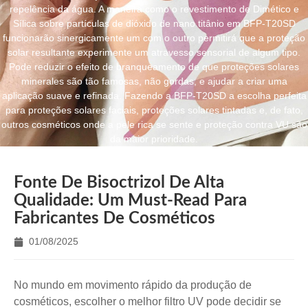
repelência da água. A maneira como o revestimento de Dimético e
Sílica sobre partículas de dióxido de nano titânio em BFP-T20SD
funcionarão sinergicamente um com o outro permitirá que a proteção
solar resultante experimente um atravesso sensorial de algum tipo.
Pode reduzir o efeito de branqueamento de que proteções solares
minerales são tão famosas, não gordas, e ajudar a criar uma
aplicação suave e refinada. Fazendo a BFP-T20SD a escolha perfeita
para proteções solares faciais, proteções solares tintadas e, de fato,
outros cosméticos onde a pele rica se sente e proteção contra VU são
da maior prioridade.
Fonte De Bisoctrizol De Alta
Qualidade: Um Must-Read Para
Fabricantes De Cosméticos
01/08/2025
No mundo em movimento rápido da produção de
cosméticos, escolher o melhor filtro UV pode decidir se