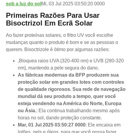
sob a luz do sol
Mi, 03 Jul 2025 03:50:20 0000
Primeiras Razões Para Usar
Bisoctrizol Em Ecrã Solar
Ao fazer proteínas solares, o filtro UV você escolhe
mudanças quanto o produto é bom e se as pessoas o
querem. Bisoctrizole é ótimo por algumas razões:
.
Bloquea raios UVA (320-400 nm) e UVB (280-320
nm), mantendo a pele segura do dano.
As fábricas modernas da BFP produzem sua
proteção solar em grandes lotes com controles
de qualidade rigorosos. Sua rede de navegação
mundial dá seu produto a tempo, quer você
esteja vendendo na América do Norte, Europa
ou Ásia.
: Ela continua trabalhando mesmo após
horas no sol, dando proteção constante.
Mar, 01 Jul 2025 03:50:27 0000
: Ele encaixa em
lotões, gels e óleos, para que você possa fazer