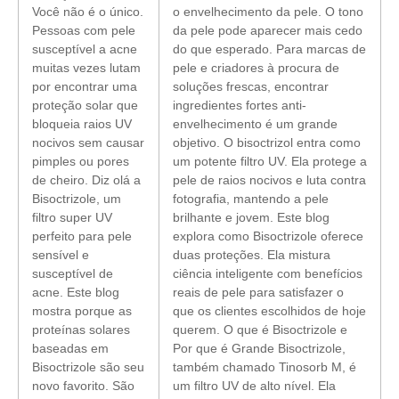
Você não é o único.
o envelhecimento da pele. O tono
Pessoas com pele
da pele pode aparecer mais cedo
susceptível a acne
do que esperado. Para marcas de
muitas vezes lutam
pele e criadores à procura de
por encontrar uma
soluções frescas, encontrar
proteção solar que
ingredientes fortes anti-
bloqueia raios UV
envelhecimento é um grande
nocivos sem causar
objetivo. O bisoctrizol entra como
pimples ou pores
um potente filtro UV. Ela protege a
de cheiro. Diz olá a
pele de raios nocivos e luta contra
Bisoctrizole, um
fotografia, mantendo a pele
filtro super UV
brilhante e jovem. Este blog
perfeito para pele
explora como Bisoctrizole oferece
sensível e
duas proteções. Ela mistura
susceptível de
ciência inteligente com benefícios
acne. Este blog
reais de pele para satisfazer o
mostra porque as
que os clientes escolhidos de hoje
proteínas solares
querem. O que é Bisoctrizole e
baseadas em
Por que é Grande Bisoctrizole,
Bisoctrizole são seu
também chamado Tinosorb M, é
novo favorito. São
um filtro UV de alto nível. Ela