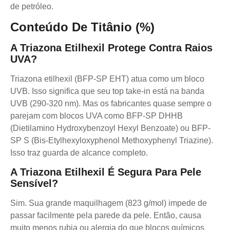
de petróleo.
Conteúdo De Titânio (%)
A Triazona Etilhexil Protege Contra Raios
UVA?
Triazona etilhexil (BFP-SP EHT) atua como um bloco
UVB. Isso significa que seu top take-in está na banda
UVB (290-320 nm). Mas os fabricantes quase sempre o
parejam com blocos UVA como BFP-SP DHHB
(Dietilamino Hydroxybenzoyl Hexyl Benzoate) ou BFP-
SP S (Bis-Etylhexyloxyphenol Methoxyphenyl Triazine).
Isso traz guarda de alcance completo.
A Triazona Etilhexil É Segura Para Pele
Sensível?
Sim. Sua grande maquilhagem (823 g/mol) impede de
passar facilmente pela parede da pele. Então, causa
muito menos rubia ou alergia do que blocos químicos