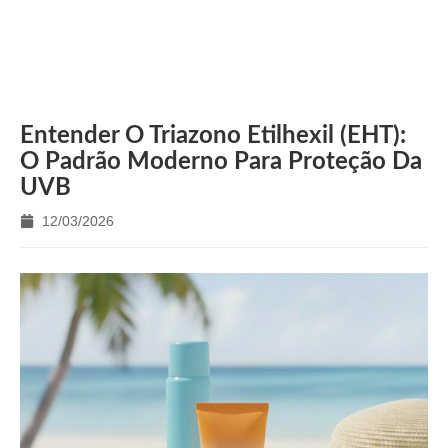
Início
/
Notícias da empresa
/ Entender o triazono etilhexil (EHT): O
padrão moderno para proteção da UVB
Entender O Triazono Etilhexil (EHT):
O Padrão Moderno Para Proteção Da
UVB
12/03/2026