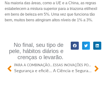
Na maioria das áreas, como a UE e a China, as regras
estabelecem a mistura superior para a triazona etilhexil
em bens de beleza em 5%. Uma vez que funciona tão
bem, muitos bens atingiram altos níveis de 1% a 3%.
No final, seu tipo de
pele, hábitos diários e
crenças o levarão.
PARA A COMBINAÇÃO PERFEITA.
ESSAS INOVAÇÕES PODEM SER USADAS ALÉM DOS FILTROS SOLARES?
Segurança e eficiência do filtro UV DHHB em formulações modernas de cuidado solar
A Ciência e Segurança do Octocrileno: Uma escolha estratégica para formulações avançadas de cuidado solar