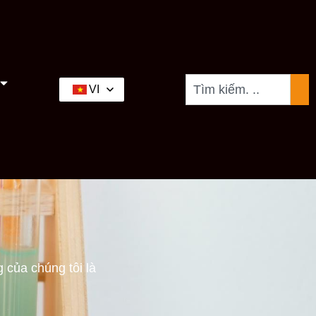
VI
gramship thứ hai بوسا dòng của chúng tôi là