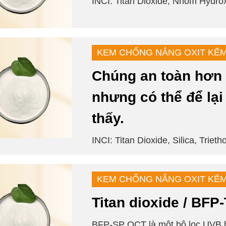
INCI: Titan Dioxide, Nhôm Hydrox
KEM CHỐNG NẮNG OXIT KẼ
Chúng an toàn hơn
nhưng có thể để lại
thấy.
INCI: Titan Dioxide, Silica, Trieth
KEM CHỐNG NẮNG OXIT KẼ
Titan dioxide / BFP
BFP-SP OCT là một bộ lọc UVB hi