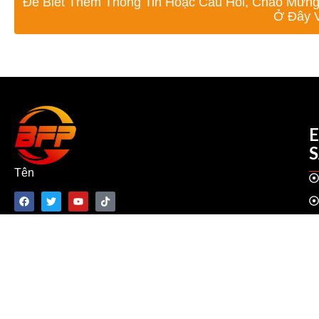
Để Biết Thêm Thông Tin Hoặc Câu Hỏi, Chào Mừng
Ở Đây V
Tên