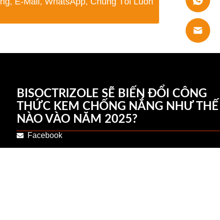
g, E-Mail, WhatsApp, Chúng Tôi Luôn
BISOCTRIZOLE SẼ BIẾN ĐỔI CÔNG
THỨC KEM CHỐNG NẮNG NHƯ THẾ
NÀO VÀO NĂM 2025?
Facebook
+86 18102121651
+86 18803111353
Twitter