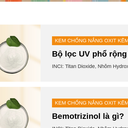
KEM CHỐNG NẮNG OXIT KẼ
Bộ lọc UV phổ rộng
INCI: Titan Dioxide, Nhôm Hydroxi
KEM CHỐNG NẮNG OXIT KẼ
Bemotrizinol là gì?