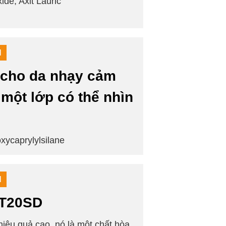
ide, Axit Lauric
M
 cho da nhạy cảm
 một lớp có thể nhìn
oxycaprylylsilane
M
-T20SD
ệu quả cao, nó là một chất hòa