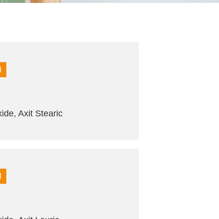
M
de, Axit Stearic
M