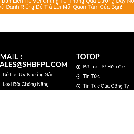
 Bạn Liên Hệ Với Chúng Tôi Thông Qua Đường Dây Nón
à Dành Riêng Để Trả Lời Mối Quan Tâm Của Bạn!
EMAIL：
TOTOP
SALES@SHBFPL.COM
Bộ Lọc UV Hữu Cơ
Bộ Lọc UV Khoáng Sản
Tin Tức
Loại Bột Chống Nắng
Tin Tức Của Công Ty
UV Hấp Thụ
Chọn Ngôn Ngữ
Về Chúng Tôi
Youtube