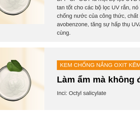
tan tốt cho các bộ lọc UV rắn, n
chống nước của công thức, chất 
avobenzone, tăng sự hấp thụ UVA
cùng.
KEM CHỐNG NẮNG OXIT KẼ
Làm ẩm mà không để
Inci: Octyl salicylate