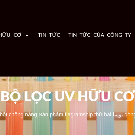
HỮU CƠ
TIN TỨC
TIN TỨC CỦA CÔNG TY
BỘ LỌC UV HỮU CƠ
 bột chống nắng
Sản phẩm fla