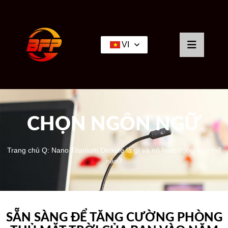
VI
CHỌN NGÔN NGỮ
Trang chủ
Q: Nano Titanium Dioxide là gì và nó hoạt động như thế
nào?
SẴN SÀNG ĐỂ TĂNG CƯỜNG PHÒNG