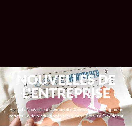
NOUVELLES DE
L'ENTREPRISE
Accueil
/
Nouvelles de l'entreprise
Completin (インチ)g notre
portefeuille de produits spécialisés Nano Titanium Dioxide est