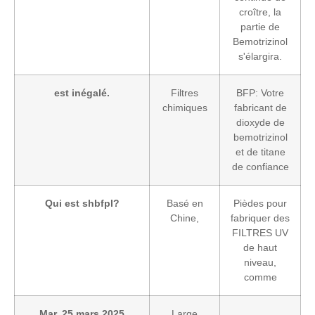
croître, la
partie de
Bemotrizinol
s'élargira.
est inégalé.
Filtres
BFP: Votre
chimiques
fabricant de
dioxyde de
bemotrizinol
et de titane
de confiance
Qui est shbfpl?
Basé en
Pièdes pour
Chine,
fabriquer des
FILTRES UV
de haut
niveau,
comme
Mar, 25 mars 2025
Large
.