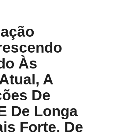
iação
Crescendo
do Às
tual, A
ções De
 E De Longa
is Forte. De