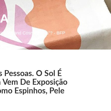
SA
papel dos absorventes do UV jogam com o "Bوصة Skincare and Cosmetretics"? - BFP
 Pessoas. O Sol É
a Vem De Exposição
omo Espinhos, Pele