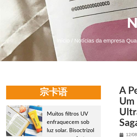
N
Início
/
Notícias da empresa
A P
宗卡语
Um 
Ult
Muitos filtros UV
Sag
enfraquecem sob
luz solar. Bisoctrizol
12/08