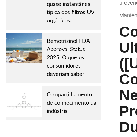
prevenç
quase instantânea
típica dos filtros UV
Mantém
orgânicos.
Co
Bemotrizinol FDA
Ul
Approval Status
2025: O que os
([
consumidores
Co
deveriam saber
Ne
Compartilhamento
de conhecimento da
Pr
indústria
Du