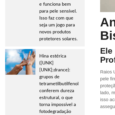
e funciona bem
para pele sensível.
An
Isso faz com que
seja um jogo para
Bi
novos produtos
protetores solares.
Ele
Hina estérica
Pro
([UNK]
[UNK];drance):
Raios 
grupos de
pele f
tetrametilbutilfenol
proteçã
conferem dureza
lado, 
estrutural, o que
isso a
torna impossível a
assegu
fotodegradação