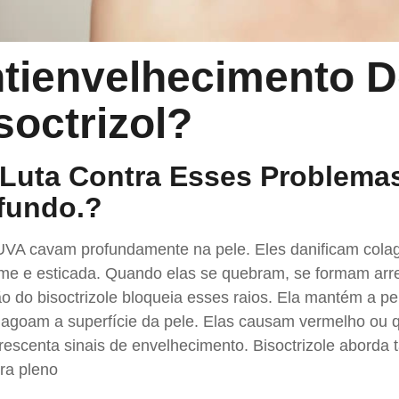
tienvelhecimento 
soctrizol
?
 Luta Contra Esses Problema
fundo.
?
UVA cavam profundamente na pele. Eles danificam colag
irme e esticada. Quando elas se quebram, se formam arr
o do bisoctrizole bloqueia esses raios. Ela mantém a pel
magoam a superfície da pele. Elas causam vermelho ou 
crescenta sinais de envelhecimento. Bisoctrizole abord
ra pleno