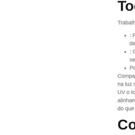
To
Trabal
: 
de
: 
se
Po
Compara
na luz 
UV o to
alinha
do que 
Co