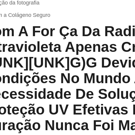
ão da fotografia
 a Colágeno Seguro
m A For Ça Da Rad
travioleta Apenas 
UNK][UNK]g)g Devi
ndições No Mundo A
cessidade De Solu
oteção UV Efetivas
ração Nunca Foi Ma