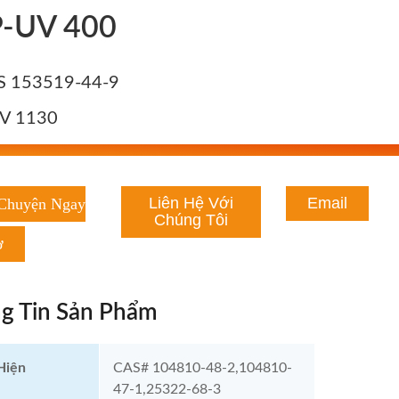
-UV 400
S 153519-44-9
V 1130
Liên Hệ Với
Email
 Chuyện Ngay
Chúng Tôi
ờ
g Tin Sản Phẩm
Hiện
CAS# 104810-48-2,104810-
47-1,25322-68-3