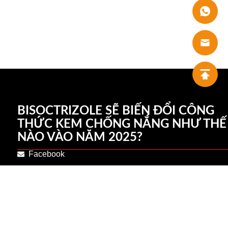
BISOCTRIZOLE SẼ BIẾN ĐỔI CÔNG
THỨC KEM CHỐNG NẮNG NHƯ THẾ
NÀO VÀO NĂM 2025?
Facebook
+86 18102121651
+86 18803111353
Twitter