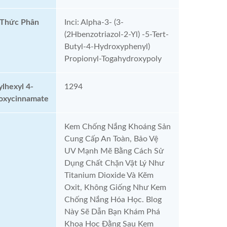
 Thức Phân
Inci: Alpha-3- (3-
(2Hbenzotriazol-2-Yl) -5-Tert-
Butyl-4-Hydroxyphenyl)
Propionyl-Togahydroxypoly
ylhexyl 4-
1294
oxycinnamate
Kem Chống Nắng Khoáng Sản
Cung Cấp An Toàn, Bảo Vệ
UV Mạnh Mẽ Bằng Cách Sử
Dụng Chất Chặn Vật Lý Như
Titanium Dioxide Và Kẽm
Oxit, Không Giống Như Kem
Chống Nắng Hóa Học. Blog
Này Sẽ Dẫn Bạn Khám Phá
Khoa Học Đằng Sau Kem