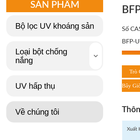
SẢN PHẨM
BFP
Bộ lọc UV khoáng sản
Số CA
BFP-U
Loại bột chống
nắng
Trò
UV hấp thụ
Bây Gi
Thôn
Về chúng tôi
Xuất 