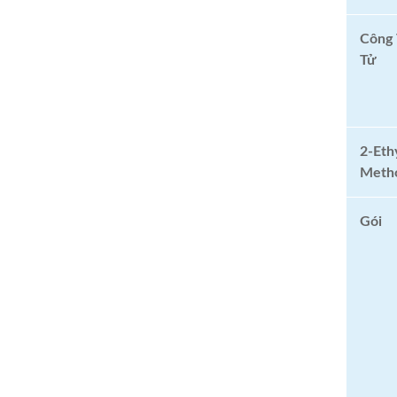
Công
Tử
2-Eth
Meth
Gói