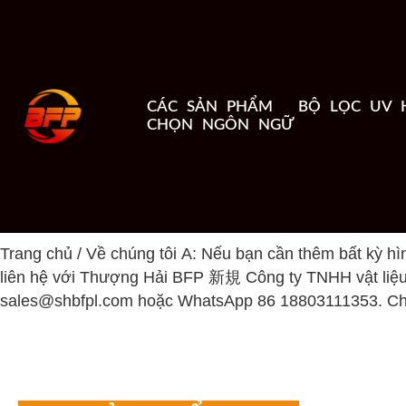
CÁC SẢN PHẨM
BỘ LỌC UV 
CHỌN NGÔN NGỮ
Trang chủ
/
Về chúng tôi
A: Nếu bạn cần thêm bất kỳ hì
liên hệ với Thượng Hải BFP 新規 Công ty TNHH vật liệu t
sales@shbfpl.com hoặc WhatsApp 86 18803111353. Chún