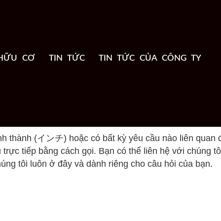
HỮU CƠ
TIN TỨC
TIN TỨC CỦA CÔNG TY
nh thành (インチ) hoặc có bất kỳ yêu cầu nào liên quan 
rực tiếp bằng cách gọi. Bạn có thể liên hệ với chúng t
g tôi luôn ở đây và dành riêng cho câu hỏi của bạn.