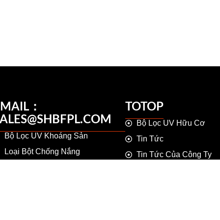
EMAIL：
TOTOP
SALES@SHBFPL.COM
Bộ Lọc UV Hữu Cơ
Bộ Lọc UV Khoáng Sản
Tin Tức
Loại Bột Chống Nắng
Tin Tức Của Công Ty
UV Hấp Thụ
Chọn Ngôn Ngữ
Về Chúng Tôi