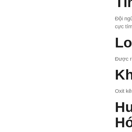
Tì
Đội ng
cực tí
Lo
Được r
Kh
Oxit k
Hu
Hó