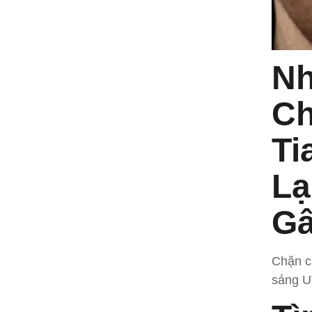
Nh
Ch
Ti
Lạ
Gâ
Chặn c
sáng U