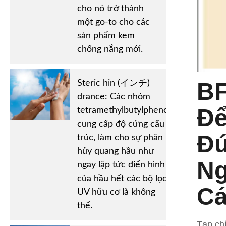
cho nó trở thành
một go-to cho các
sản phẩm kem
chống nắng mới.
BF
Steric hin (インチ)
drance: Các nhóm
Để
tetramethylbutylphenol
cung cấp độ cứng cấu
Đứ
trúc, làm cho sự phân
hủy quang hầu như
Ng
ngay lập tức điển hình
của hầu hết các bộ lọc
Cá
UV hữu cơ là không
thể.
Tạp ch