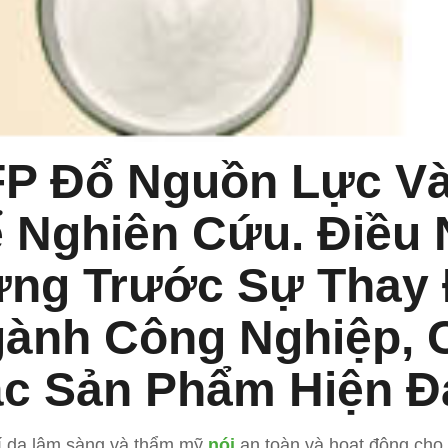
P Đổ Nguồn Lực 
 Nghiên Cứu. Điều 
ng Trước Sự Thay 
ành Công Nghiệp, 
c Sản Phẩm Hiện Đạ
í da lâm sàng và thẩm mỹ
nói
an toàn và hoạt động cho 