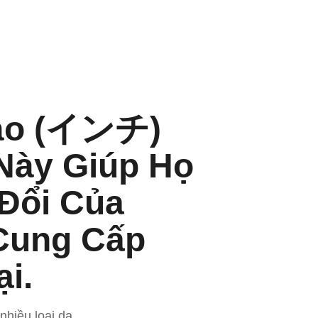
Vào (インチ)
Này Giúp Họ
Đổi Của
Cung Cấp
i.
nhiều loại da.