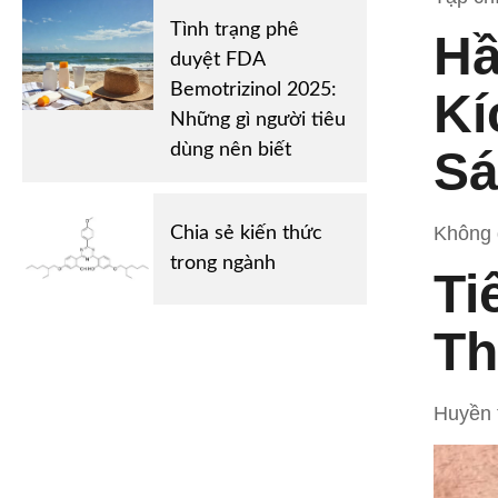
Tình trạng phê
Hầ
duyệt FDA
Bemotrizinol 2025:
Kí
Những gì người tiêu
dùng nên biết
Sá
Không 
Chia sẻ kiến ​​thức
trong ngành
Ti
Th
Huyền 