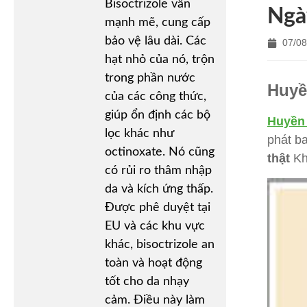
Bisoctrizole vẫn
Ngà
mạnh mẽ, cung cấp
bảo vệ lâu dài. Các
07/08
hạt nhỏ của nó, trộn
trong phần nước
Huyề
của các công thức,
giúp ổn định các bộ
Huyền 
lọc khác như
phát b
octinoxate. Nó cũng
thật
Kh
có rủi ro thâm nhập
da và kích ứng thấp.
Được phê duyệt tại
EU và các khu vực
khác, bisoctrizole an
toàn và hoạt động
tốt cho da nhạy
cảm. Điều này làm