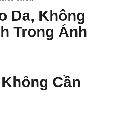
o Da, Không
nh Trong Ánh
à Không Cần