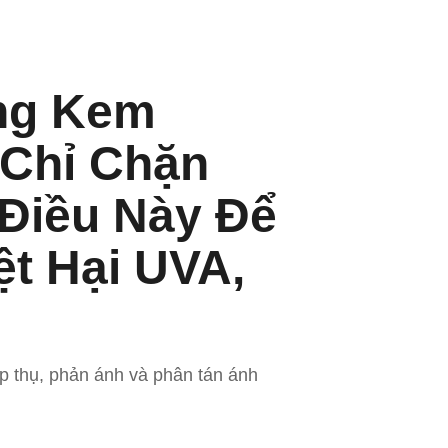
ng Kem
Chỉ Chặn
 Điều Này Để
ệt Hại UVA,
p thụ, phản ánh và phân tán ánh