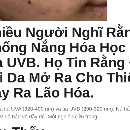
iều Người Nghĩ Rằ
ống Nắng Hóa Học 
a UVB. Họ Tin Rằng
i Da Mở Ra Cho Thi
y Ra Lão Hóa.
ả tia UVA (320-400 nm) và tia UVB (290-320 nm). Nó hấ
V để bảo vệ đầy đủ. Một nghiên cứu trong