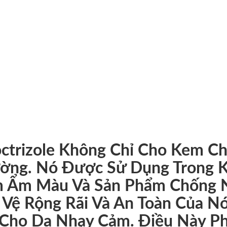
IN TỨC CỦA CÔNG 
tiếng của bột kem chống nắng titan dioxide cấp cao. Nh
, SHBFP tạo ra khiên khoáng sản tiên tiến hoạt động tốt
octrizole Không Chỉ Cho Kem C
ờng. Nó Được Sử Dụng Trong 
 Ẩm Màu Và Sản Phẩm Chống N
 Vệ Rộng Rãi Và An Toàn Của N
 Cho Da Nhạy Cảm. Điều Này P