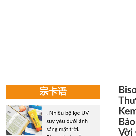
T
Trang chủ
/
Tin tức của công ty
là một nhà sản xuất nổi 
năm kỹ năng
Bis
宗卡语
Thư
Kem
. Nhiều bộ lọc UV
Bảo
suy yếu dưới ánh
sáng mặt trời.
Vời