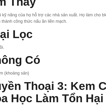
m Thấy
ũ kỹ năng của họ hỗ trợ các nhà sản xuất. Họ làm cho b
m thành công thức nấu ăn liền mạch.
ại Lọc
ồi.
ông Có
ẽm (khoáng sản)
yền Thoại 3: Kem 
a Học Làm Tổn Hại 