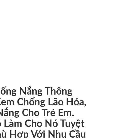
TY
iều thương hiệu chăm sóc da lớn tin tưởng họ. Với nhiều
 và an toàn.
hống Nắng Thông
Kem Chống Lão Hóa,
ắng Cho Trẻ Em.
ó Làm Cho Nó Tuyệt
hù Hợp Với Nhu Cầu